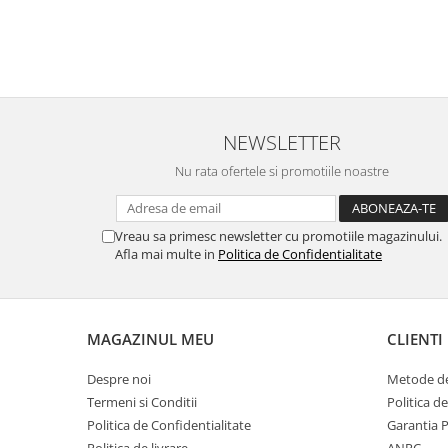
Lenjerii Bumbac Satinat
Lenjerii Creponate
Lenjerii de finet Iprimate Digital
Lenjerii de pat Bumbac 100%
Lenjerii de pat Finet + 2 Draperii
NEWSLETTER
Lenjerii de pat Saten 4 piese cu
Nu rata ofertele si promotiile noastre
elastic
Vreau sa primesc newsletter cu promotiile magazinului.
Afla mai multe in
Politica de Confidentialitate
MAGAZINUL MEU
CLIENTI
Despre noi
Metode de
Termeni si Conditii
Politica d
Politica de Confidentialitate
Garantia 