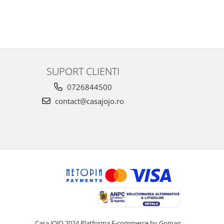
SUPORT CLIENTI
0726844500
contact@casajojo.ro
Casa JOJO 2024
Platforma E-commerce by Gomag