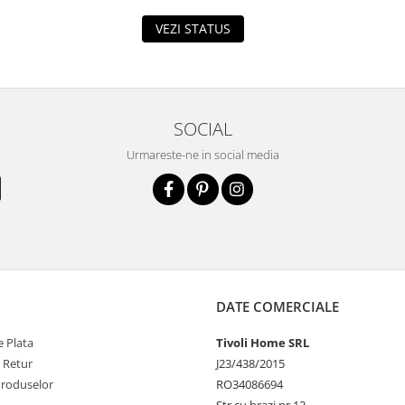
VEZI STATUS
SOCIAL
Urmareste-ne in social media
DATE COMERCIALE
 Plata
Tivoli Home SRL
e Retur
J23/438/2015
Produselor
RO34086694