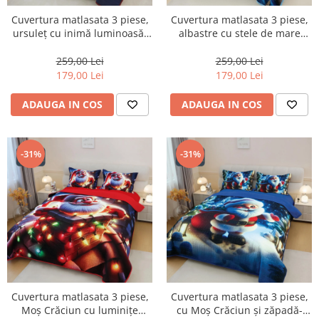
Cuvertura matlasata 3 piese,
Cuvertura matlasata 3 piese,
ursuleț cu inimă luminoasă-
albastre cu stele de mare
CVM5
aurii-CVM6
259,00 Lei
259,00 Lei
179,00 Lei
179,00 Lei
ADAUGA IN COS
ADAUGA IN COS
-31%
-31%
Cuvertura matlasata 3 piese,
Cuvertura matlasata 3 piese,
Moș Crăciun cu luminițe
cu Moș Crăciun și zăpadă-