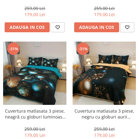
colorate-CVM7
CVM8
259,00 Lei
259,00 Lei
179,00 Lei
179,00 Lei
ADAUGA IN COS
ADAUGA IN COS
-31%
-31%
Cuvertura matlasata 3 piese,
Cuvertura matlasata 3 piese,
neagră cu globuri luminoase
negru cu globuri aurii
aurii-CVM9
sclipitoare-CVM10
259,00 Lei
259,00 Lei
179,00 Lei
179,00 Lei