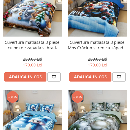
Cuvertura matlasata 3 piese,
Cuvertura matlasata 3 piese,
cu om de zapada si brad-
Moș Crăciun și ren cu zăpadă-
CVM1
CVM2
259,00 Lei
259,00 Lei
179,00 Lei
179,00 Lei
ADAUGA IN COS
ADAUGA IN COS
-31%
-31%