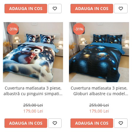
ADAUGA IN COS
ADAUGA IN COS
-31%
-31%
Cuvertura matlasata 3 piese,
Cuvertura matlasata 3 piese,
albastră cu pinguini simpatici
Globuri albastre cu model
iarna-CVM11
auriu-CVM12
259,00 Lei
259,00 Lei
179,00 Lei
179,00 Lei
ADAUGA IN COS
ADAUGA IN COS