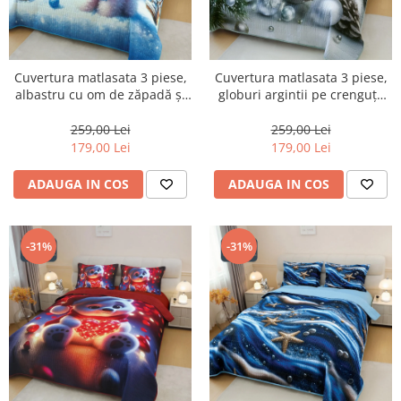
Cuvertura matlasata 3 piese,
Cuvertura matlasata 3 piese,
albastru cu om de zăpadă și
globuri argintii pe crenguțe
cățeluș-CVM3
verzi-CVM4
259,00 Lei
259,00 Lei
179,00 Lei
179,00 Lei
ADAUGA IN COS
ADAUGA IN COS
-31%
-31%