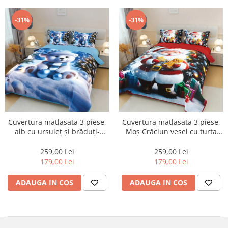
-31%
-31%
Cuvertura matlasata 3 piese,
Cuvertura matlasata 3 piese,
alb cu ursuleț și brăduți-
Moș Crăciun vesel cu turta
CVM13
dulce-CVM14
259,00 Lei
259,00 Lei
179,00 Lei
179,00 Lei
ADAUGA IN COS
ADAUGA IN COS