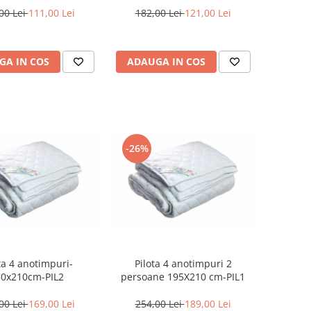
00 Lei
111,00 Lei
182,00 Lei
121,00 Lei
GA IN COS
ADAUGA IN COS
-26%
ta 4 anotimpuri-
Pilota 4 anotimpuri 2
50x210cm-PIL2
persoane 195X210 cm-PIL1
00 Lei
169,00 Lei
254,00 Lei
189,00 Lei