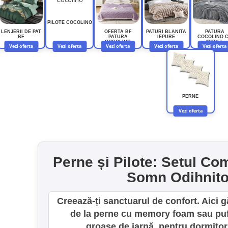
PILOTE COCOLINO
LENJERII DE PAT
OFERTA BF
PATURI BLANITA
PATURA
BF
PATURA
IEPURE
COCOLINO 
COCOLINO
MODEL
Vezi oferta
Vezi oferta
Vezi oferta
Vezi oferta
Vezi oferta
PERNE
Vezi oferta
Perne și Pilote: Setul Co
Somn Odihnitor
Creează-ți sanctuarul de confort. Aici gă
de la perne cu memory foam sau puf 
groase de iarnă, pentru dormitoru