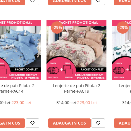
A IN COS
ADAU
ADAUGA IN COS
-29%
-29%
ie de pat+Pilota+2
Lenjerie de pat+Pilota+2
Lenjer
Perne-PAC14
Perne-PAC19
00 Lei
223,00 Lei
314,00 Lei
223,00 Lei
314,
A IN COS
ADAUGA IN COS
ADAU