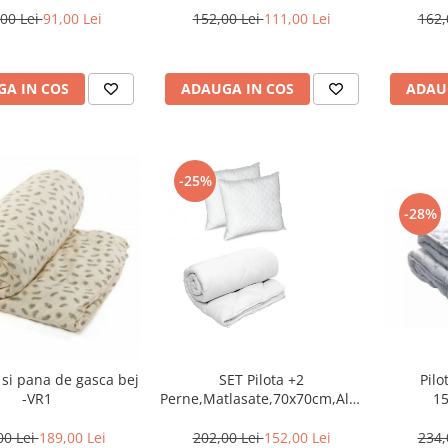
00 Lei
91,00 Lei
152,00 Lei
111,00 Lei
162,
A IN COS
ADAUGA IN COS
ADAU
-25%
-28%
f si pana de gasca bej
SET Pilota +2
Pilo
-VR1
Perne,Matlasate,70x70cm,Alb-
1
PP1
00 Lei
189,00 Lei
202,00 Lei
152,00 Lei
234,