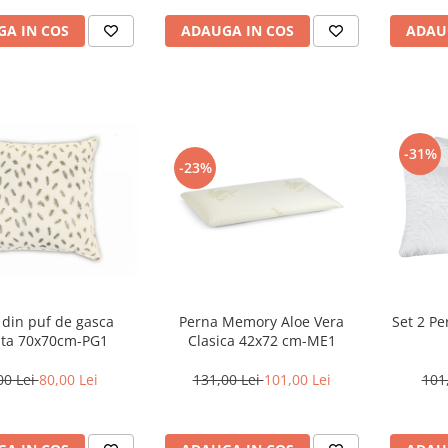
A IN COS
ADAUGA IN COS
ADAU
-31%
-23%
 din puf de gasca
Set 2 Pe
Perna Memory Aloe Vera
ata 70x70cm-PG1
Clasica 42x72 cm-ME1
00 Lei
80,00 Lei
101
131,00 Lei
101,00 Lei