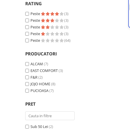
Lenjerii Bumbac Satinat
RATING
Lenjerii Creponate
Peste
(3)
Lenjerii de finet Iprimate Digital
Peste
(3)
Lenjerii de pat Bumbac 100%
Peste
(3)
Peste
(3)
Lenjerii de pat Finet + 2 Draperii
Peste
(64)
Lenjerii de pat Saten 4 piese cu
elastic
PRODUCATORI
ALCAM
(7)
EAST COMFORT
(3)
F&R
(2)
JOJO HOME
(8)
PUCIOASA
(7)
PRET
Sub 50 Lei
(2)