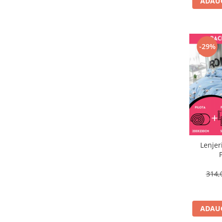
ADAUG
-29%
Lenjer
314,
ADAUG