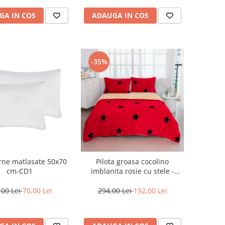
ADAUGA IN COS
GA IN COS
-35%
rne matlasate 50x70
Pilota groasa cocolino
cm-CD1
imblanita rosie cu stele -
PCB19
,00 Lei
70,00 Lei
294,00 Lei
192,00 Lei