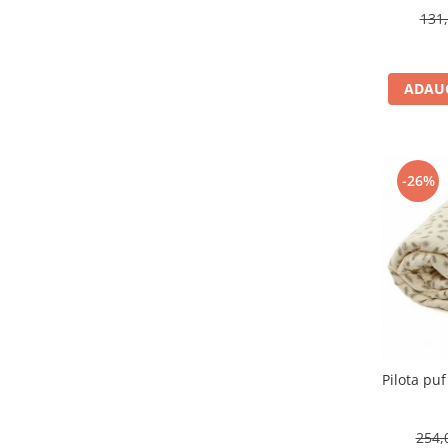
131,
ADAUG
-26%
Pilota pu
254,