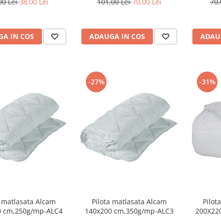
00 Lei
38,00 Lei
101,00 Lei
70,00 Lei
70,
A IN COS
ADAUGA IN COS
ADAU
-31%
-27%
a matlasata Alcam
Pilota matlasata Alcam
Pilot
0 cm,250g/mp-ALC4
140x200 cm,350g/mp-ALC3
200X22