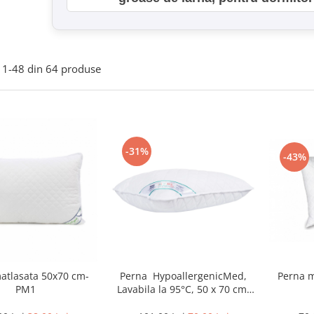
1-
48
din
64
produse
-31%
-43%
atlasata 50x70 cm-
Perna HypoallergenicMed,
Perna m
PM1
Lavabila la 95°C, 50 x 70 cm-
MD1