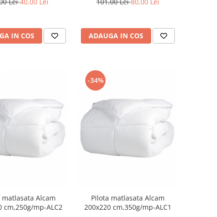
00 Lei
40,00 Lei
101,00 Lei
80,00 Lei
GA IN COS
ADAUGA IN COS
-34%
a matlasata Alcam
Pilota matlasata Alcam
0 cm,250g/mp-ALC2
200x220 cm,350g/mp-ALC1