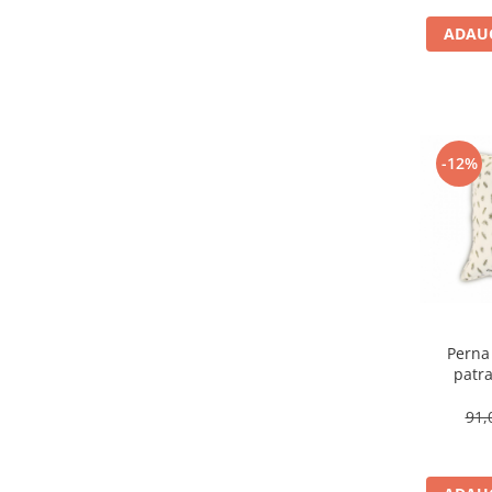
ADAUG
-12%
Perna
patr
91,