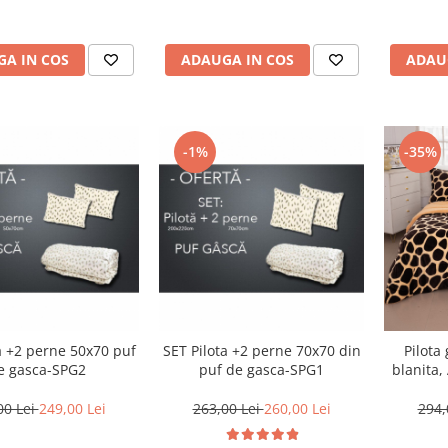
A IN COS
ADAUGA IN COS
ADAU
-1%
-35%
a +2 perne 50x70 puf
SET Pilota +2 perne 70x70 din
Pilota
e gasca-SPG2
puf de gasca-SPG1
blanita,
00 Lei
249,00 Lei
263,00 Lei
260,00 Lei
294,