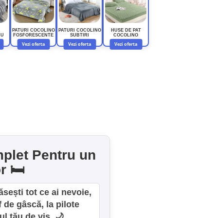
PATURI COCOLINO
PATURI COCOLINO
HUSE DE PAT
CU
FOSFORESCENTE
SUBTIRI
COCOLINO
Vezi oferta
Vezi oferta
Vezi oferta
mplet Pentru un
 🛏️
sești tot ce ai nevoie,
de gâscă, la pilote
l tău de vis. 🌙