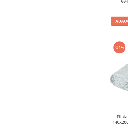
80,
ADAUG
-31%
Pilot
140X20