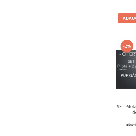
ADAUG
-2%
SET Pilot
d
253,