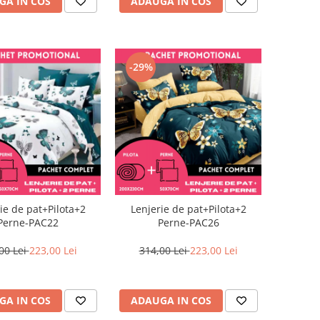
GA IN COS
ADAUGA IN COS
-29%
ie de pat+Pilota+2
Lenjerie de pat+Pilota+2
Perne-PAC22
Perne-PAC26
00 Lei
223,00 Lei
314,00 Lei
223,00 Lei
GA IN COS
ADAUGA IN COS