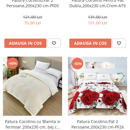
Patura Cocolino,Pat 2
Pătură Cocolino Pentru Pat
Persoane,200x230 cm-PF05
Dublu,200x230 cm,Crem-AT9
121,00 Lei
131,00 Lei
70,00 Lei
101,00 Lei
ADAUGA IN COS
ADAUGA IN COS
-48%
-50%
Patura Cocolino cu Blanita si
Patura Cocolino,Pat 2
fermoar 200x230 cm, bej cu
Persoane,200x230 cm-PF26