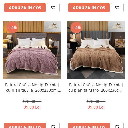
ADAUGA IN COS
ADAUGA IN COS
-42%
-42%
Patura CoCoLiNo tip Tricotaj
Patura CoCoLiNo tip Tricotaj
cu blanita,Lila, 200x230cm-
cu blanita,Maro, 200x230cm-
ZF5
ZF3
172,00 Lei
172,00 Lei
99,00 Lei
99,00 Lei
ADAUGA IN COS
ADAUGA IN COS