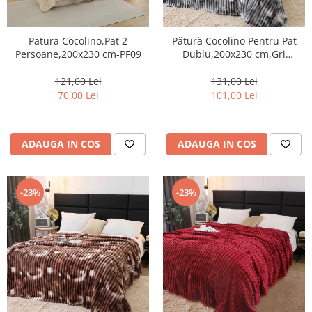
Patura Cocolino,Pat 2
Pătură Cocolino Pentru Pat
Persoane,200x230 cm-PF09
Dublu,200x230 cm,Gri
Marmorat-AT1
121,00 Lei
131,00 Lei
70,00 Lei
101,00 Lei
ADAUGA IN COS
ADAUGA IN COS
-23%
-23%