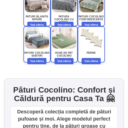
Lenjerii Bumbac Satinat
Lenjerii Creponate
Lenjerii de finet Iprimate Digital
PATURI BLANITA
PATURA
PATURI COCOLINO
IEPURE
COCOLINO CU
FOSFORESCENTE
MODEL
Vezi oferta
Vezi oferta
Vezi oferta
Lenjerii de pat Bumbac 100%
Lenjerii de pat Finet + 2 Draperii
Lenjerii de pat Saten 4 piese cu
elastic
PATURI COCOLINO
HUSE DE PAT
PERNE
SUBTIRI
COCOLINO
Vezi oferta
Vezi oferta
Vezi oferta
Pături Cocolino: Confort și
Căldură pentru Casa Ta 🤗
Descoperă colecția completă de pături
pufoase și moi. Alege modelul perfect
pentru tine, de la pături groase cu