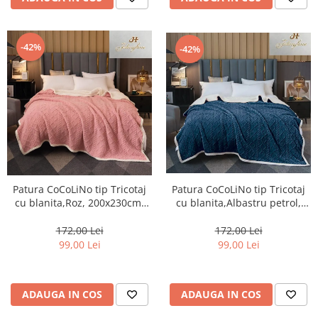
-42%
-42%
Patura CoCoLiNo tip Tricotaj
Patura CoCoLiNo tip Tricotaj
cu blanita,Albastru petrol,
cu blanita,Roz, 200x230cm-
200x230cm-ZF1
ZF2
172,00 Lei
172,00 Lei
99,00 Lei
99,00 Lei
ADAUGA IN COS
ADAUGA IN COS