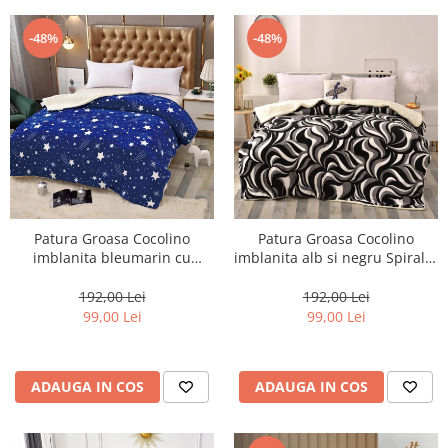
-48%
-48%
Patura Groasa Cocolino
Patura Groasa Cocolino
imblanita bleumarin cu
imblanita alb si negru Spirala-
stelute albe-PMB12
APB3
192,00 Lei
192,00 Lei
99,00 Lei
99,00 Lei
ADAUGA IN COS
ADAUGA IN COS