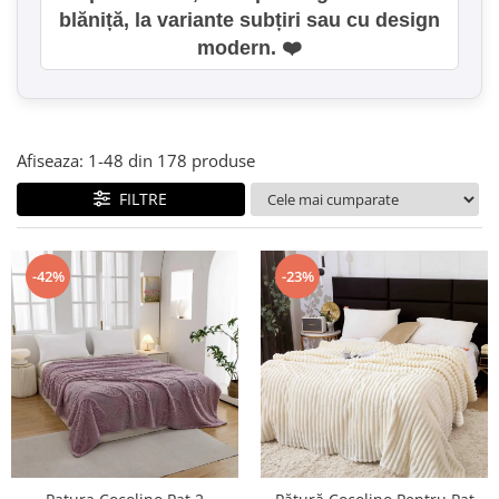
blăniță, la variante subțiri sau cu design
modern. ❤️
Afiseaza:
1-
48
din
178
produse
FILTRE
-42%
-23%