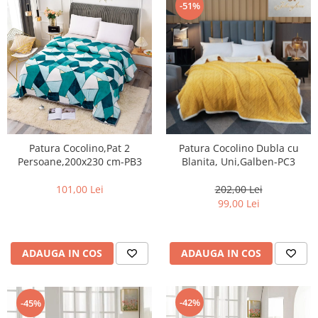
-51%
Patura Cocolino,Pat 2
Patura Cocolino Dubla cu
Persoane,200x230 cm-PB3
Blanita, Uni,Galben-PC3
101,00 Lei
202,00 Lei
99,00 Lei
ADAUGA IN COS
ADAUGA IN COS
-42%
-45%