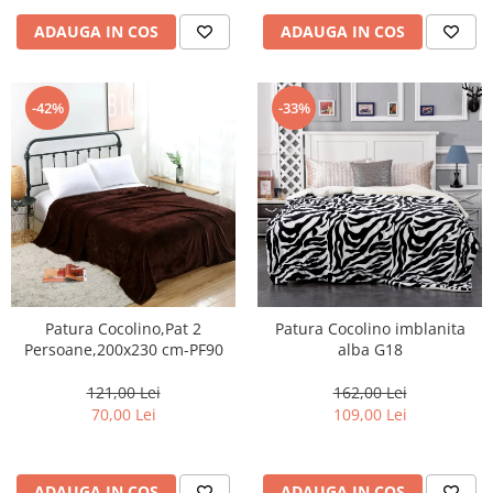
ADAUGA IN COS
ADAUGA IN COS
-42%
-33%
Patura Cocolino,Pat 2
Patura Cocolino imblanita
Persoane,200x230 cm-PF90
alba G18
121,00 Lei
162,00 Lei
70,00 Lei
109,00 Lei
ADAUGA IN COS
ADAUGA IN COS