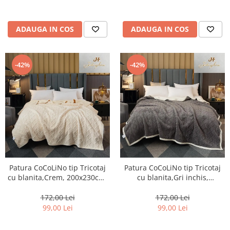
ADAUGA IN COS
ADAUGA IN COS
-42%
-42%
Patura CoCoLiNo tip Tricotaj
Patura CoCoLiNo tip Tricotaj
cu blanita,Crem, 200x230cm-
cu blanita,Gri inchis,
ZF7
200x230cm-ZF6
172,00 Lei
172,00 Lei
99,00 Lei
99,00 Lei