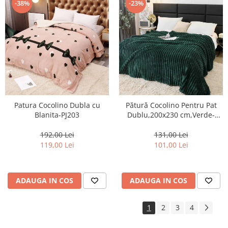
-38%
-23%
Patura Cocolino Dubla cu
Pătură Cocolino Pentru Pat
Blanita-PJ203
Dublu,200x230 cm,Verde-
AT13
192,00 Lei
131,00 Lei
119,00 Lei
101,00 Lei
ADAUGA IN COS
ADAUGA IN COS
1
2
3
4