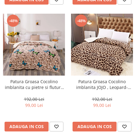
-48%
-48%
Patura Groasa Cocolino
Patura Groasa Cocolino
imblanita cu pietre si fluturi-
imblanita JOJO , Leopard-
PMB1
PMB4
192,00 Lei
192,00 Lei
99,00 Lei
99,00 Lei
ADAUGA IN COS
ADAUGA IN COS