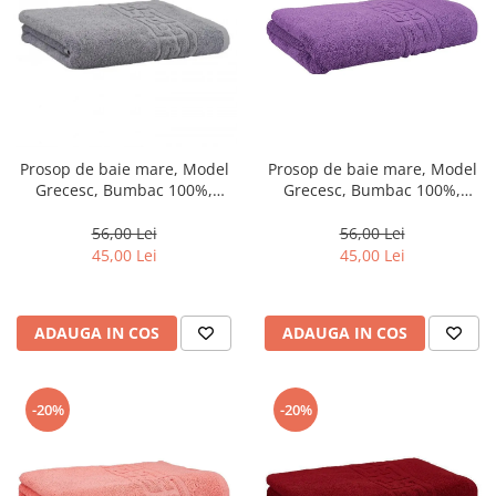
Prosop de baie mare, Model
Prosop de baie mare, Model
Grecesc, Bumbac 100%,
Grecesc, Bumbac 100%,
70×130 cm, Densitate 500
70×130 cm, Densitate 500
g/m² –Gri-DN7
g/m² –Mov-DN8
56,00 Lei
56,00 Lei
45,00 Lei
45,00 Lei
ADAUGA IN COS
ADAUGA IN COS
-20%
-20%