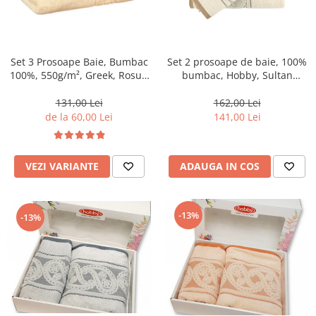
Set 3 Prosoape Baie, Bumbac
Set 2 prosoape de baie, 100%
100%, 550g/m², Greek, Rosu /
bumbac, Hobby, Sultan
Bej/Alb-DG
Cream-M1
131,00 Lei
162,00 Lei
de la 60,00 Lei
141,00 Lei
VEZI VARIANTE
ADAUGA IN COS
-13%
-13%