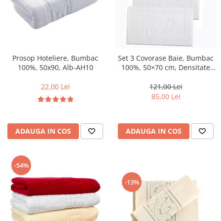
Lenjerii Bumbac Satinat
Lenjerii Creponate
Lenjerii de finet Iprimate Digital
Lenjerii de pat Bumbac 100%
Set 3 Covorase Baie, Bumbac
Prosop Hoteliere, Bumbac
Lenjerii de pat Finet + 2 Draperii
100%, 50×70 cm, Densitate
100%, 50x90, Alb-AH10
800g, Alb-DU2
Lenjerii de pat Saten 4 piese cu
121,00 Lei
elastic
22,00 Lei
85,00 Lei
ADAUGA IN COS
ADAUGA IN COS
-54%
-13%