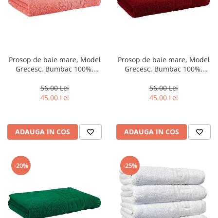
Prosop de baie mare, Model
Prosop de baie mare, Model
Grecesc, Bumbac 100%,
Grecesc, Bumbac 100%,
70×130 cm, Densitate 500
70×130 cm, Densitate 500
g/m² –Somon-DN9
g/m² –Grena-DN10
56,00 Lei
56,00 Lei
45,00 Lei
45,00 Lei
ADAUGA IN COS
ADAUGA IN COS
-20%
-25%