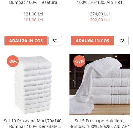
Bumbac 100%, Tesatura
100%, 70×130, Alb-HR1
Jacquad, Hobby –Alb-AQ2
121,00 Lei
274,00 Lei
101,00 Lei
202,00 Lei
ADAUGA IN COS
ADAUGA IN COS
-36%
-38%
Set 10 Prosoape Mari,70×140,
Set 5 Prosoape Hoteliere,
Bumbac 100%,Densitate
Bumbac 100%, 50x90, Alb-AH1
550g/mp , Alb-HR2