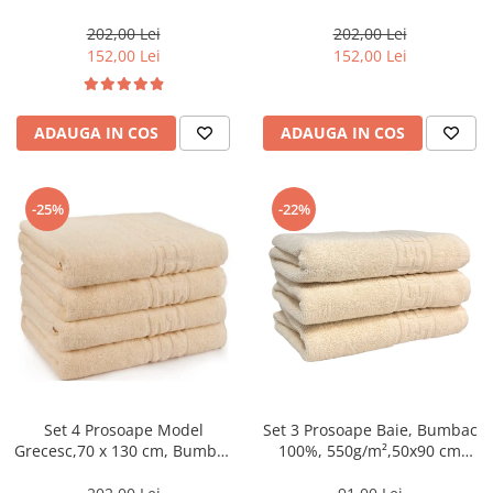
100%, Densitate 500g/m² –
100%, Densitate 500g/m² –
Blue-CT8
Galben-CT8
202,00 Lei
202,00 Lei
152,00 Lei
152,00 Lei
ADAUGA IN COS
ADAUGA IN COS
-25%
-22%
Set 4 Prosoape Model
Set 3 Prosoape Baie, Bumbac
Grecesc,70 x 130 cm, Bumbac
100%, 550g/m²,50x90 cm
100%, Densitate 500g/m² –
Greek, Bej-CY1
Crem-CT10