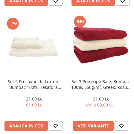
ADAUGA IN COS
ADAUGA IN COS
-54%
-17%
Set 2 Prosoape de Lux din
Set 3 Prosoape Baie, Bumbac
Bumbac 100%, Tesatura
100%, 550g/m², Greek, Rosu /
Jacquad, Hobby –Crem-AQ6
Bej-DJ
121,00 Lei
131,00 Lei
101,00 Lei
de la 60,00 Lei
ADAUGA IN COS
VEZI VARIANTE