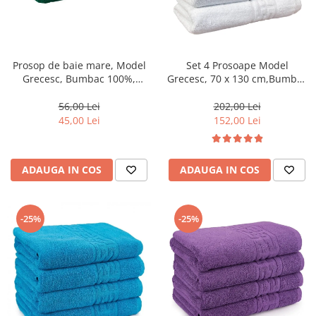
Prosop de baie mare, Model
Set 4 Prosoape Model
Grecesc, Bumbac 100%,
Grecesc, 70 x 130 cm,Bumbac
70×130 cm, Densitate 500
100%, Densitate 500g/m² –
g/m² –Verde inchis-DN11
Alb-CT1
56,00 Lei
202,00 Lei
45,00 Lei
152,00 Lei
ADAUGA IN COS
ADAUGA IN COS
-25%
-25%