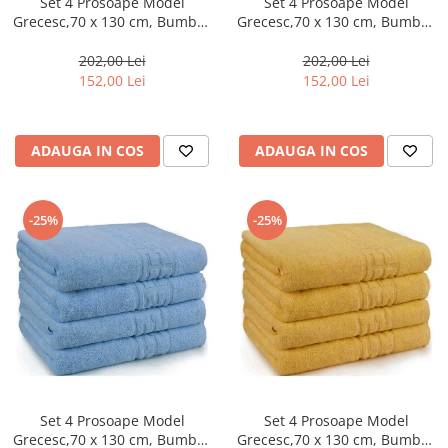
Set 4 Prosoape Model
Set 4 Prosoape Model
Grecesc,70 x 130 cm, Bumbac
Grecesc,70 x 130 cm, Bumbac
100%, Densitate 500g/m² –
100%, Densitate 500g/m² –
Somon-CT6
Grena-CT7
202,00 Lei
202,00 Lei
152,00 Lei
152,00 Lei
ADAUGA IN COS
ADAUGA IN COS
-25%
-25%
Set 4 Prosoape Model
Set 4 Prosoape Model
Grecesc,70 x 130 cm, Bumbac
Grecesc,70 x 130 cm, Bumbac