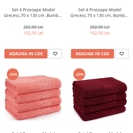
Set 4 Prosoape Model
Set 4 Prosoape Model
Grecesc,70 x 130 cm ,Bumbac
Grecesc,70 x 130 cm, Bumbac
100%, Densitate 500g/m² –
100%, Densitate 500g/m² –
Portocaliu-CT4
Albastru-CT5
202,00 Lei
202,00 Lei
152,00 Lei
152,00 Lei
ADAUGA IN COS
ADAUGA IN COS
-25%
-25%