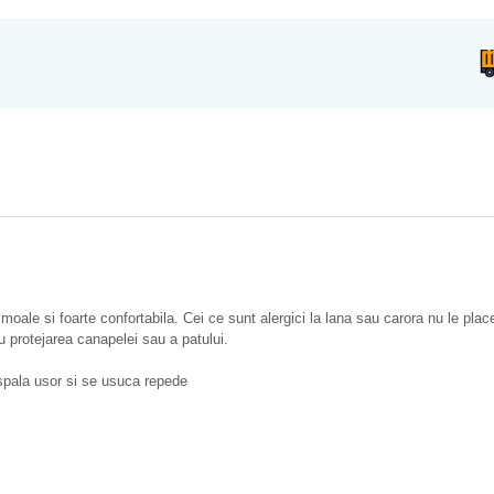
e moale si foarte confortabila. Cei ce sunt alergici la lana sau carora nu le pl
u protejarea canapelei sau a patului.
 spala usor si se usuca repede