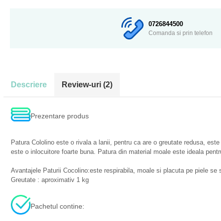
0726844500
Comanda si prin telefon
Descriere
Review-uri
(2)
Prezentare produs
Patura Cololino este o rivala a lanii, pentru ca are o greutate redusa, est
este o inlocuitore foarte buna. Patura din material moale este ideala pentr
Avantajele Paturii Cocolino:este respirabila, moale si placuta pe piele se
Greutate : aproximativ 1 kg
Pachetul contine: