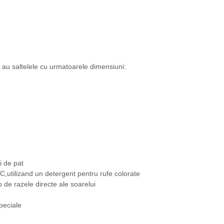
e au saltelele cu urmatoarele dimensiuni:
i de pat
,utilizand un detergent pentru rufe colorate
-o de razele directe ale soarelui
peciale