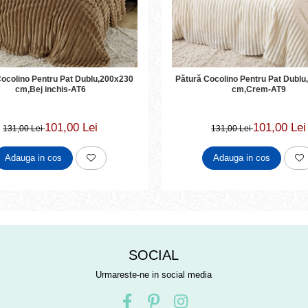
Cocolino Pentru Pat Dublu,200x230
Pătură Cocolino Pentru Pat Dubl
cm,Bej inchis-AT6
cm,Crem-AT9
101,00 Lei
101,00 Lei
131,00 Lei
131,00 Lei
Adauga in cos
Adauga in cos
SOCIAL
Urmareste-ne in social media