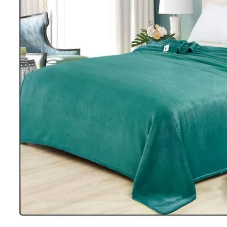
Lenjerii Bumbac Satinat
Lenjerii Creponate
Lenjerii de finet Iprimate Digital
Lenjerii de pat Bumbac 100%
Lenjerii de pat Finet + 2 Draperii
Lenjerii de pat Saten 4 piese cu
elastic