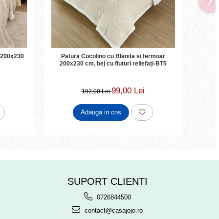
-50
u,200x230
Patura Cocolino cu Blanita si fermoar
Patu
200x230 cm, bej cu fluturi reliefați-BT5
99,00 Lei
192,00 Lei
Adauga in cos
SUPORT CLIENTI
0726844500
contact@casajojo.ro