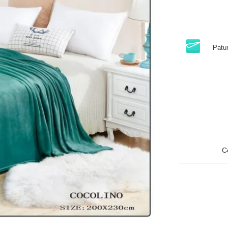
Patu
C