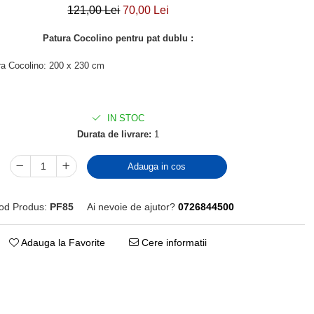
121,00 Lei
70,00 Lei
Patura Cocolino pentru pat dublu :
ra Cocolino: 200 x 230 cm
IN STOC
Durata de livrare:
1
Adauga in cos
od Produs:
PF85
Ai nevoie de ajutor?
0726844500
Adauga la Favorite
Cere informatii
Distribuie
pe
Facebook