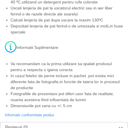
40 ºC,utilizand un detergent pentru rufe colorate
Uscati lenjeria de pat la uscatorul electric sau in aer liber
ferind-o de razele directe ale soarelui
Calcati lenjeria de pat dupa uscare la maxim 130ºC
Depozitati lenjeria de pat ferind-o de umezeala si molii,in huse
speciale
Informatii Suplimentare
Va recomandam ca la prima utilizare sa spalati produsul
pentru a respecta o igiena corecta
In cazul fetelor de perne incluse in pachet, pot exista mici
diferente fata de fotografie,in functie de taiera lor in procesul
de productie
Fotografiile de prezentare pot diferi usor fata de realitate,
nuanta acestora fiind influentata de lumini
Dimensiunile pot varia cu +/- 5 cm
Informatii conformitate produs
Review-uri
(0)