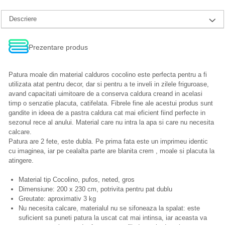
Descriere
Prezentare produs
Patura moale din material calduros cocolino este perfecta pentru a fi
utilizata atat pentru decor, dar si pentru a te inveli in zilele friguroase,
avand capacitati uimitoare de a conserva caldura creand in acelasi
timp o senzatie placuta, catifelata. Fibrele fine ale acestui produs sunt
gandite in ideea de a pastra caldura cat mai eficient fiind perfecte in
sezonul rece al anului. Material care nu intra la apa si care nu necesita
calcare.
Patura are 2 fete, este dubla. Pe prima fata este un imprimeu identic
cu imaginea, iar pe cealalta parte are blanita crem , moale si placuta la
atingere.
Material tip Cocolino, pufos, neted, gros
Dimensiune: 200 x 230 cm, potrivita pentru pat dublu
Greutate: aproximativ 3 kg
Nu necesita calcare, materialul nu se sifoneaza la spalat: este
suficient sa puneti patura la uscat cat mai intinsa, iar aceasta va