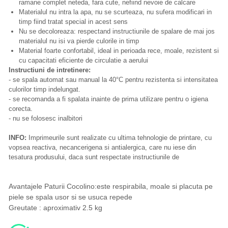
ramane complet neteda, fara cute, nefiind nevoie de calcare
Materialul nu intra la apa, nu se scurteaza, nu sufera modificari in
timp fiind tratat special in acest sens
Nu se decoloreaza: respectand instructiunile de spalare de mai jos
materialul nu isi va pierde culorile in timp
Material foarte confortabil, ideal in perioada rece, moale, rezistent si
cu capacitati eficiente de circulatie a aerului
Instructiuni de intretinere:
- se spala automat sau manual la 40°C pentru rezistenta si intensitatea
culorilor timp indelungat.
- se recomanda a fi spalata inainte de prima utilizare pentru o igiena
corecta.
- nu se folosesc inalbitori
INFO:
Imprimeurile sunt realizate cu ultima tehnologie de printare, cu
vopsea reactiva, necancerigena si antialergica, care nu iese din
tesatura produsului, daca sunt respectate instructiunile de
Avantajele Paturii Cocolino:este respirabila, moale si placuta pe
piele se spala usor si se usuca repede
Greutate : aproximativ 2.5 kg