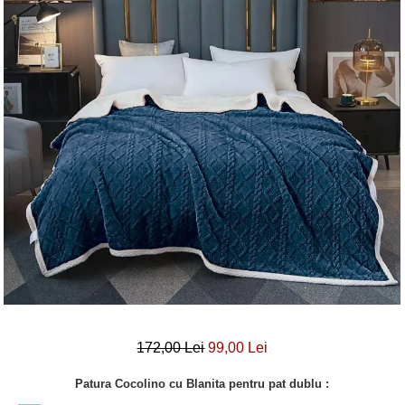
Lenjerii Bumbac Satinat
Lenjerii Creponate
Lenjerii de finet Iprimate Digital
Lenjerii de pat Bumbac 100%
Lenjerii de pat Finet + 2 Draperii
Lenjerii de pat Saten 4 piese cu
elastic
172,00 Lei
99,00 Lei
Patura Cocolino cu Blanita pentru pat dublu :