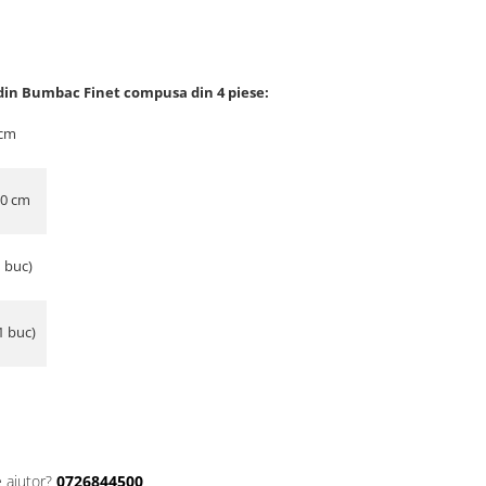
din Bumbac Finet compusa din 4 piese:
 cm
00 cm
1 buc)
1 buc)
 ajutor?
0726844500