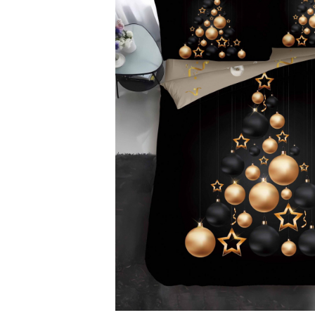
Lenjerii Bumbac Satinat
Lenjerii Creponate
Lenjerii de finet Iprimate Digital
Lenjerii de pat Bumbac 100%
Lenjerii de pat Finet + 2 Draperii
Lenjerii de pat Saten 4 piese cu
elastic