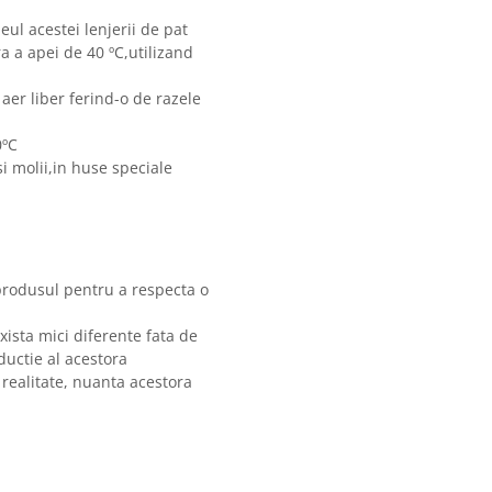
eul acestei lenjerii de pat
 a apei de 40 ºC,utilizand
 aer liber ferind-o de razele
0ºC
i molii,in huse speciale
produsul pentru a respecta o
xista mici diferente fata de
ductie al acestora
 realitate, nuanta acestora