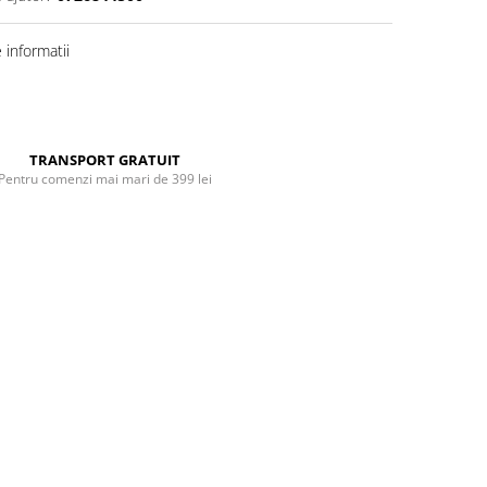
informatii
Distribuie
pe
Facebook
TRANSPORT GRATUIT
Pentru comenzi mai mari de 399 lei