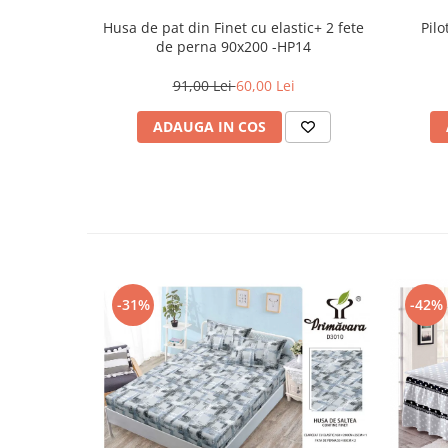
Husa de pat din Finet cu elastic+ 2 fete
Pil
de perna 90x200 -HP14
91,00 Lei
60,00 Lei
ADAUGA IN COS
-31%
-42%