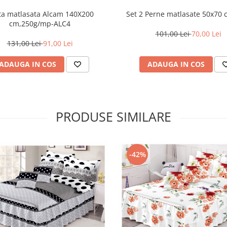
Set 2 Perne matlasate 50x70
ota matlasata Alcam 140X200
cm,250g/mp-ALC4
101,00 Lei
70,00 Lei
131,00 Lei
91,00 Lei
ADAUGA IN COS
ADAUGA IN COS
PRODUSE SIMILARE
-42%