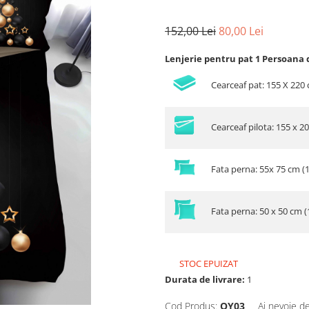
152,00 Lei
80,00 Lei
Lenjerie pentru pat 1 Persoana 
Cearceaf pat: 155 X 220
Cearceaf pilota: 155 x 2
Fata perna: 55x 75 cm (
Fata perna: 50 x 50 cm (
STOC EPUIZAT
Durata de livrare:
1
Cod Produs:
QY03
Ai nevoie de