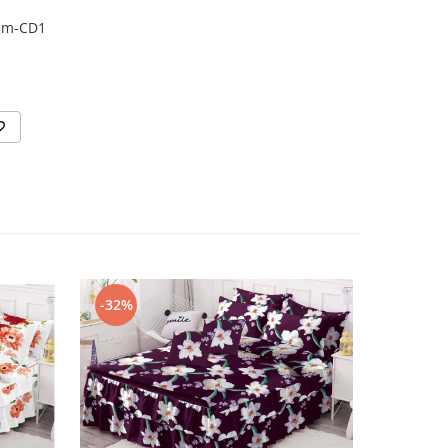
 cm-CD1
-32%
-42%