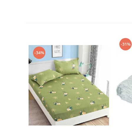
-31%
-34%