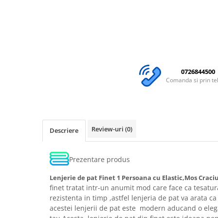
0726844500
Comanda si prin te
Review-uri
(0)
Descriere
Prezentare produs
Lenjerie de pat Finet 1 Persoana cu Elastic,Mos Craci
finet tratat intr-un anumit mod care face ca tesatura
rezistenta in timp ,astfel lenjeria de pat va arata
acestei lenjerii de pat este modern aducand o eleg