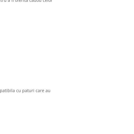
ru a fi oferita cadou celor
atibila cu paturi care au