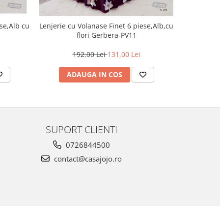
Lenj
ese,Alb cu
Lenjerie cu Volanase Finet 6 piese,Alb,cu
piese,Port
flori Gerbera-PV11
1
192,00 Lei
131,00 Lei
AD
ADAUGA IN COS
SUPORT CLIENTI
0726844500
contact@casajojo.ro