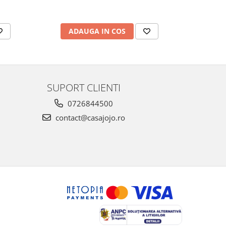
ADAUGA IN COS
AD
SUPORT CLIENTI
0726844500
contact@casajojo.ro