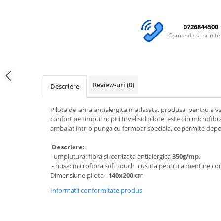
Distribuie
pe
Facebook
0726844500
Comanda si prin te
Review-uri
(0)
Descriere
Pilota de iarna antialergica,matlasata, produsa pentru a va 
confort pe timpul noptii.Invelisul pilotei este din microfib
ambalat intr-o punga cu fermoar speciala, ce permite depo
Descriere:
-umplutura: fibra siliconizata antialergica
350g/mp.
- husa: microfibra soft touch cusuta pentru a mentine cont
Dimensiune pilota -
140
x200
cm
Informatii conformitate produs