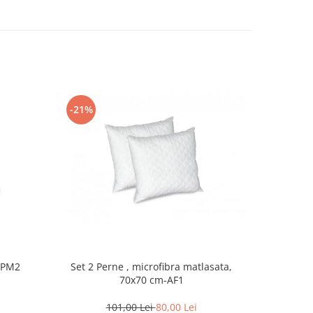
-21%
-31%
-PM2
Set 2 Perne , microfibra matlasata,
Pilota
70x70 cm-AF1
101,00 Lei
80,00 Lei