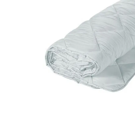
Lenjerii Bumbac Satinat
Lenjerii Creponate
Lenjerii de finet Iprimate Digital
Lenjerii de pat Bumbac 100%
Lenjerii de pat Finet + 2 Draperii
Lenjerii de pat Saten 4 piese cu
elastic