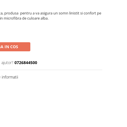
ta, produsa pentru a va asigura un somn linistit si confort pe
din microfibra de culoare alba.
A IN COS
 ajutor?
0726844500
informatii