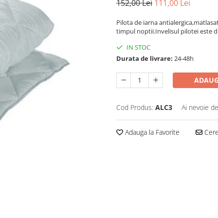
152,00 Lei
111,00 Lei
Pilota de iarna antialergica,matlasa
timpul noptii.Invelisul pilotei este 
IN STOC
Durata de livrare:
24-48h
ADAUG
Cod Produs:
ALC3
Ai nevoie de
Adauga la Favorite
Cere 