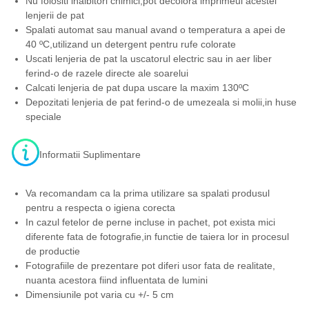
Nu folositi inalbitori chimici,pot decolora imprimeul acestei
lenjerii de pat
Spalati automat sau manual avand o temperatura a apei de
40 ºC,utilizand un detergent pentru rufe colorate
Uscati lenjeria de pat la uscatorul electric sau in aer liber
ferind-o de razele directe ale soarelui
Calcati lenjeria de pat dupa uscare la maxim 130ºC
Depozitati lenjeria de pat ferind-o de umezeala si molii,in huse
speciale
Informatii Suplimentare
Va recomandam ca la prima utilizare sa spalati produsul
pentru a respecta o igiena corecta
In cazul fetelor de perne incluse in pachet, pot exista mici
diferente fata de fotografie,in functie de taiera lor in procesul
de productie
Fotografiile de prezentare pot diferi usor fata de realitate,
nuanta acestora fiind influentata de lumini
Dimensiunile pot varia cu +/- 5 cm