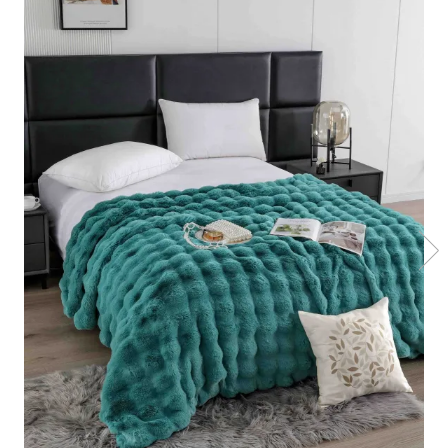
Lenjerii Bumbac Satinat
Lenjerii Creponate
Lenjerii de finet Iprimate Digital
Lenjerii de pat Bumbac 100%
Lenjerii de pat Finet + 2 Draperii
Lenjerii de pat Saten 4 piese cu
elastic