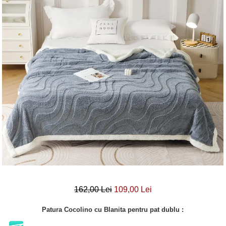
Lenjerii Bumbac Satinat
Lenjerii Creponate
Lenjerii de finet Iprimate Digital
Lenjerii de pat Bumbac 100%
Lenjerii de pat Finet + 2 Draperii
Lenjerii de pat Saten 4 piese cu
elastic
162,00 Lei
109,00 Lei
Patura Cocolino cu Blanita pentru pat dublu :