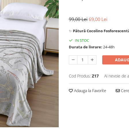
99,00 Lei
69,00 Lei
✨
Pătură Cocolino Fosforescent
IN STOC
Durata de livrare:
24-48h
ADAUG
Cod Produs:
Z17
Ai nevoie de a
Adauga la Favorite
Cere 