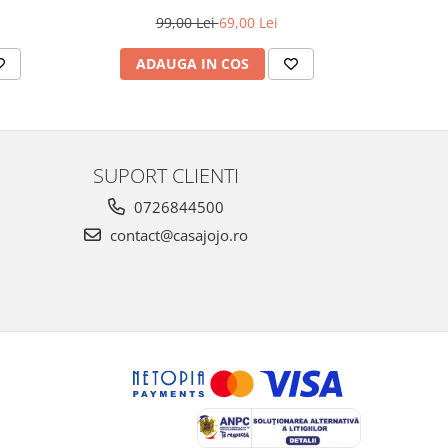
99,00 Lei
69,00 Lei
ADAUGA IN COS
AD
SUPORT CLIENTI
0726844500
contact@casajojo.ro