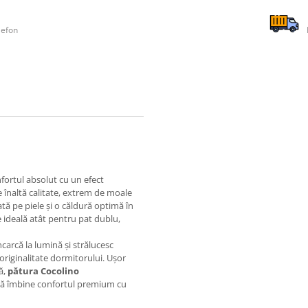
lefon
fortul absolut cu un efect
 înaltă calitate, extrem de moale
ată pe piele și o căldură optimă în
 ideală atât pentru pat dublu,
ncarcă la lumină și strălucesc
riginalitate dormitorului. Ușor
ă,
pătura Cocolino
 să îmbine confortul premium cu