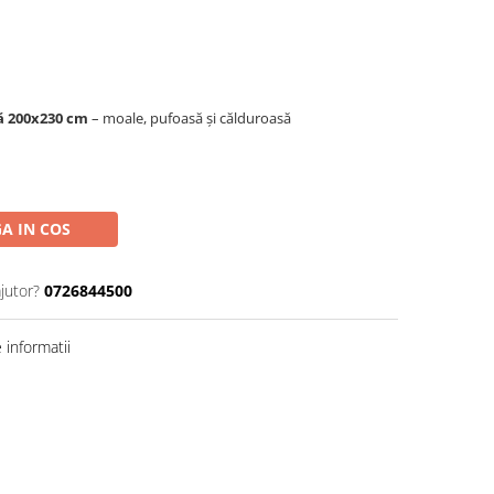
ă 200x230 cm
– moale, pufoasă și călduroasă
A IN COS
jutor?
0726844500
informatii
Distribuie
pe
Facebook