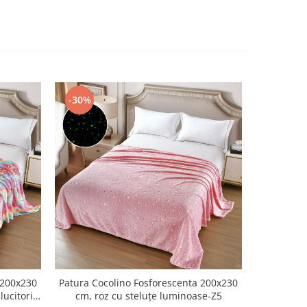
-30%
-30%
 200x230
Patura Cocolino Fosforescenta 200x230
Patura Co
lucitori-
cm, roz cu steluțe luminoase-Z5
cm,