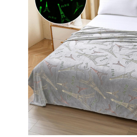
Lenjerii Bumbac Satinat
Lenjerii Creponate
Lenjerii de finet Iprimate Digital
Lenjerii de pat Bumbac 100%
Lenjerii de pat Finet + 2 Draperii
Lenjerii de pat Saten 4 piese cu
elastic