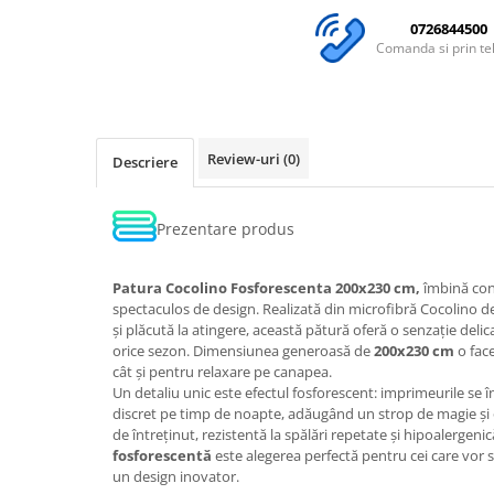
0726844500
Comanda si prin te
Review-uri
(0)
Descriere
Prezentare produs
Patura Cocolino Fosforescenta 200x230 cm,
îmbină con
spectaculos de design. Realizată din microfibră Cocolino de
și plăcută la atingere, această pătură oferă o senzație delic
orice sezon. Dimensiunea generoasă de
200x230 cm
o face
cât și pentru relaxare pe canapea.
Un detaliu unic este efectul fosforescent: imprimeurile se î
discret pe timp de noapte, adăugând un strop de magie și o
de întreținut, rezistentă la spălări repetate și hipoalergenic
fosforescentă
este alegerea perfectă pentru cei care vor
un design inovator.