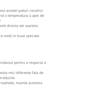
meul acestei paturi cocolino
nd o temperatura a apei de
e
zele directe ale soarelui
si molii,in huse speciale
produsul pentru a respecta o
xista mici diferente fata de
 productie
 realitate, nuanta acestora