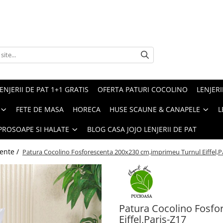
ENJERII DE PAT 1+1 GRATIS
OFERTA PATURI COCOLINO
LENJERI
FETE DE MASA
HORECA
HUSE SCAUNE & CANAPELE
L
PROSOAPE SI HALATE
BLOG CASA JOJO LENJERII DE PAT
cente /
Patura Cocolino Fosforescenta 200x230 cm,imprimeu Turnul Eiffel,P
Patura Cocolino Fosf
Eiffel,Paris-Z17