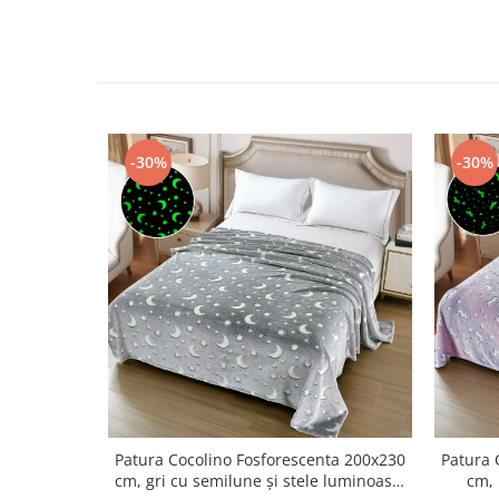
-30%
-30%
Patura Cocolino Fosforescenta 200x230
Patura 
cm, gri cu semilune și stele luminoase-
cm, 