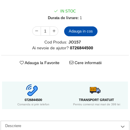
IN STOC
Durata de livrare:
1
Adauga in cos
Cod Produs:
JO157
Ai nevoie de ajutor?
0726844500
Adauga la Favorite
Cere informatii
0726844500
TRANSPORT GRATUIT
Comanda si prin telefon
Pentru comenzi mai mari de 399 lei
Descriere