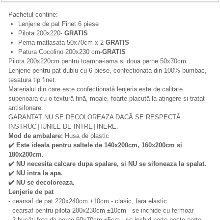
Pachetul contine:
Lenjerie de pat Finet 6 piese
Pilota 200x220-
GRATIS
Perna matlasata 50x70cm x 2-
GRATIS
Patura Cocolino 200x230 cm-
GRATIS
Pilota 200x220cm pentru toamna-iarna si doua perne 50x70cm
Lenjerie pentru pat dublu cu 6 piese, confectionata din 100% bumbac,
tesatura tip finet.
Materialul din care este confectionată lenjeria este de calitate
superioara cu o textură fină, moale, foarte placută la atingere si tratat
antisifonare.
GARANTAT NU SE DECOLOREAZA DACĂ SE RESPECTĂ
INSTRUCȚIUNILE DE INTREȚINERE.
Mod de ambalare:
Husa de plastic
✔
️ Este ideala pentru saltele de 140x200cm, 160x200cm si
180x200cm.
✔
️ NU necesita calcare dupa spalare, si NU se sifoneaza la spalat.
✔
️ NU intra la apa.
✔
️ NU se decoloreaza.
Lenjerie de pat
- cearsaf de pat 220x240cm ±10cm - clasic, fara elastic
- cearsaf pentru pilota 200x230cm ±10cm - se inchide cu fermoar
- 2 bucăți fețe de perne 50x70cm ±5cm - se inchid parte peste parte