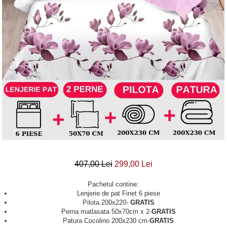
Lenjerii Bumbac Satinat
Lenjerii Creponate
Lenjerii de finet Iprimate Digital
Lenjerii de pat Bumbac 100%
Lenjerii de pat Finet + 2 Draperii
Lenjerii de pat Saten 4 piese cu
elastic
407,00 Lei
299,00 Lei
Pachetul contine:
Lenjerie de pat Finet 6 piese
Pilota 200x220-
GRATIS
Perna matlasata 50x70cm x 2-
GRATIS
Patura Cocolino 200x230 cm-
GRATIS