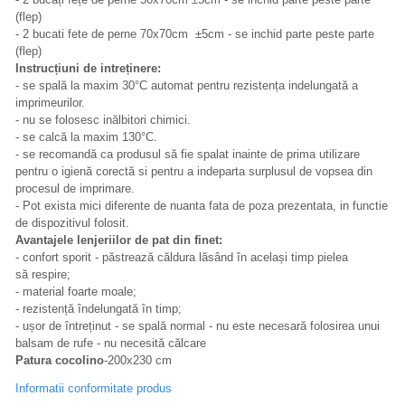
(flep)
- 2 bucati fete de perne 70x70cm ±5cm - se inchid parte peste parte
(flep)
Instrucțiuni de intreținere:
- se spală la maxim 30°C automat pentru rezistența indelungată a
imprimeurilor.
- nu se folosesc inălbitori chimici.
- se calcă la maxim 130°C.
- se recomandă ca produsul să fie spalat inainte de prima utilizare
pentru o igienă corectă si pentru a indeparta surplusul de vopsea din
procesul de imprimare.
- Pot exista mici diferente de nuanta fata de poza prezentata, in functie
de dispozitivul folosit.
Avantajele lenjeriilor de pat din finet:
- confort sporit - păstrează căldura lăsând în același timp pielea
să respire;
- material foarte moale;
- rezistență îndelungată în timp;
- ușor de întreținut - se spală normal - nu este necesară folosirea unui
balsam de rufe - nu necesită călcare
Patura cocolino
-200x230 cm
Informatii conformitate produs