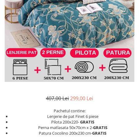
Lenjerii Bumbac Satinat
Lenjerii Creponate
Lenjerii de finet Iprimate Digital
Lenjerii de pat Bumbac 100%
Lenjerii de pat Finet + 2 Draperii
Lenjerii de pat Saten 4 piese cu
elastic
407,00 Lei
299,00 Lei
Pachetul contine:
Lenjerie de pat Finet 6 piese
Pilota 200x220-
GRATIS
Perna matlasata 50x70cm x 2-
GRATIS
Patura Cocolino 200x230 cm-
GRATIS