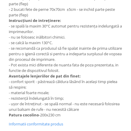
parte (flep)
- 2 bucati fete de perne 70x70cm ±5cm - se inchid parte peste
parte (flep)
Instrucțiuni de intreținere:
- se spală la maxim 30°C automat pentru rezistența indelungată a
imprimeurilor.
- nu se folosesc inălbitori chimici.
- se calcă la maxim 130°C.
- se recomandă ca produsul să fie spalat inainte de prima utilizare
pentru o igienă corectă si pentru a indeparta surplusul de vopsea
din procesul de imprimare.
- Pot exista mici diferente de nuanta fata de poza prezentata, in
functie de dispozitivul folosit.
Avantajele lenjeriilor de pat din finet:
- confort sporit - păstrează căldura lăsând în același timp pielea
să respire;
- material foarte moale;
- rezistență îndelungată în timp;
- ușor de întreținut - se spală normal - nu este necesară folosirea
unui balsam de rufe - nu necesită călcare
Patura cocolino
-200x230 cm
Informatii conformitate produs