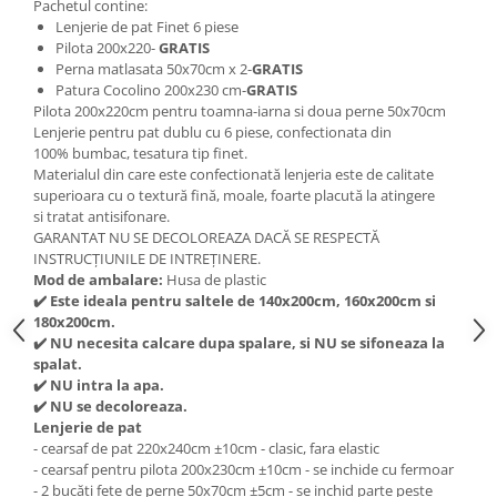
Pachetul contine:
Lenjerie de pat Finet 6 piese
Pilota 200x220-
GRATIS
Perna matlasata 50x70cm x 2-
GRATIS
Patura Cocolino 200x230 cm-
GRATIS
Pilota 200x220cm pentru toamna-iarna si doua perne 50x70cm
Lenjerie pentru pat dublu cu 6 piese, confectionata din
100% bumbac, tesatura tip finet.
Materialul din care este confectionată lenjeria este de calitate
superioara cu o textură fină, moale, foarte placută la atingere
si tratat antisifonare.
GARANTAT NU SE DECOLOREAZA DACĂ SE RESPECTĂ
INSTRUCȚIUNILE DE INTREȚINERE.
Mod de ambalare:
Husa de plastic
✔
️ Este ideala pentru saltele de 140x200cm, 160x200cm si
180x200cm.
✔
️ NU necesita calcare dupa spalare, si NU se sifoneaza la
spalat.
✔
️ NU intra la apa.
✔
️ NU se decoloreaza.
Lenjerie de pat
- cearsaf de pat 220x240cm ±10cm - clasic, fara elastic
- cearsaf pentru pilota 200x230cm ±10cm - se inchide cu fermoar
- 2 bucăți fețe de perne 50x70cm ±5cm - se inchid parte peste