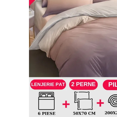
Lenjerii Bumbac Satinat
Lenjerii Creponate
Lenjerii de finet Iprimate Digital
Lenjerii de pat Bumbac 100%
Lenjerii de pat Finet + 2 Draperii
Lenjerii de pat Saten 4 piese cu
elastic