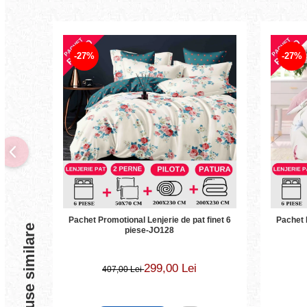
-27%
-27%
Pachet Promotional Lenjerie de pat finet 6
Pachet P
Produse similare
piese-JO128
299,00 Lei
407,00 Lei