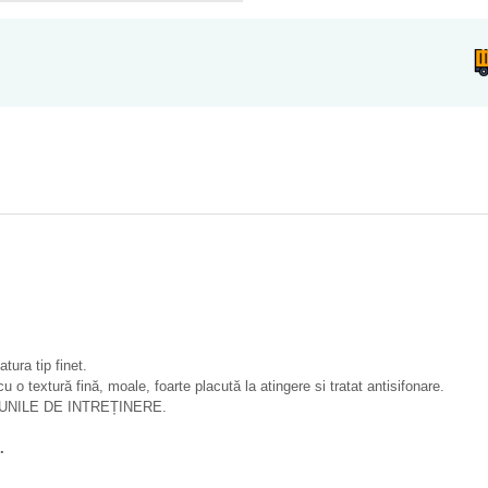
ura tip finet.
u o textură fină, moale, foarte placută la atingere si tratat antisifonare.
NILE DE INTREȚINERE.
.