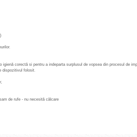
)
rilor.
 o igienă corectă si pentru a indeparta surplusul de vopsea din procesul de im
dispozitivul folosit.
e;
lsam de rufe - nu necesită călcare