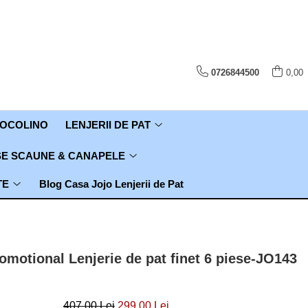
0726844500
0,00
COCOLINO
LENJERII DE PAT
E SCAUNE & CANAPELE
TE
Blog Casa Jojo Lenjerii de Pat
omotional Lenjerie de pat finet 6 piese-JO143
407,00 Lei
299,00 Lei