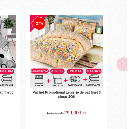
-27%
-27
t finet 6
Pachet Promotional Lenjerie de pat finet 6
Pache
piese-JO6
299,00 Lei
407,00 Lei