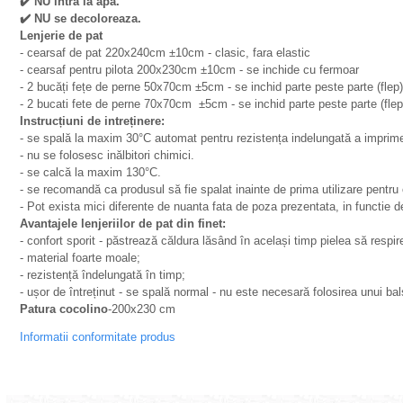
✔
️ NU intra la apa.
✔
️ NU se decoloreaza.
Lenjerie de pat
- cearsaf de pat 220x240cm ±10cm - clasic, fara elastic
- cearsaf pentru pilota 200x230cm ±10cm - se inchide cu fermoar
- 2 bucăți fețe de perne 50x70cm ±5cm - se inchid parte peste parte (flep)
- 2 bucati fete de perne 70x70cm ±5cm - se inchid parte peste parte (flep
Instrucțiuni de intreținere:
- se spală la maxim 30°C automat pentru rezistența indelungată a imprimeu
- nu se folosesc inălbitori chimici.
- se calcă la maxim 130°C.
- se recomandă ca produsul să fie spalat inainte de prima utilizare pentru
- Pot exista mici diferente de nuanta fata de poza prezentata, in functie de 
Avantajele lenjeriilor de pat din finet:
- confort sporit - păstrează căldura lăsând în același timp pielea să respir
- material foarte moale;
- rezistență îndelungată în timp;
- ușor de întreținut - se spală normal - nu este necesară folosirea unui ba
Patura cocolino
-200x230 cm
Informatii conformitate produs