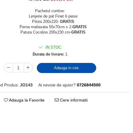
Pachetul contine:
Lenjerie de pat Finet 6 piese
Pilota 200x220-
GRATIS
Perna matlasata 50x70cm x 2-
GRATIS
Patura Cocolino 200x230 cm-
GRATIS
IN STOC
Durata de livrare:
1
Adauga in cos
d Produs:
JO143
Ai nevoie de ajutor?
0726844500
Adauga la Favorite
Cere informatii
Distribuie
pe
Facebook