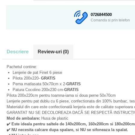
0726844500
Comanda si prin telefon
Descriere
Review-uri
(0)
Pachetul contine:
Lenjerie de pat Finet 6 piese
Pilota 200x220-
GRATIS
Perna matlasata 50x70cm x 2-
GRATIS
Patura Cocolino 200x230 cm-
GRATIS
Pilota 200x220cm pentru toamna-iarna si doua perne 50x70cm
Lenjerie pentru pat dublu cu 6 piese, confectionata din 100% bumbac, tesat
Materialul din care este confectionată lenjeria este de calitate superioara c
GARANTAT NU SE DECOLOREAZA DACĂ SE RESPECTĂ INSTRUCȚIU
Mod de ambalare:
Husa de plastic
✔
️ Este ideala pentru saltele de 140x200cm, 160x200cm si 180x200cm
✔
️ NU necesita calcare dupa spalare, si NU se sifoneaza la spalat.