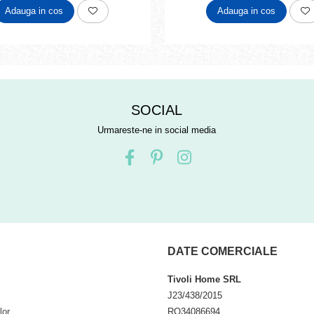
Adauga in cos
Adauga in cos
SOCIAL
Urmareste-ne in social media
DATE COMERCIALE
Tivoli Home SRL
J23/438/2015
lor
RO34086694