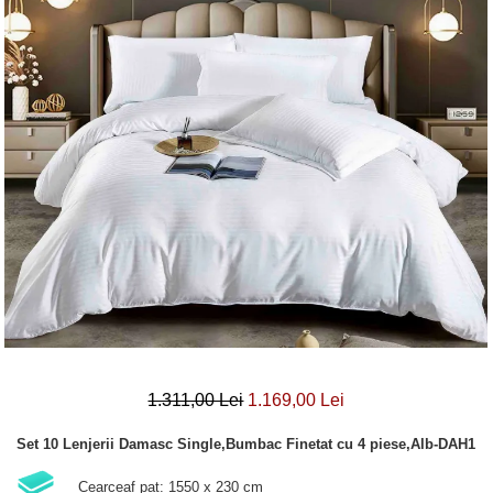
Lenjerii Bumbac Satinat
Lenjerii Creponate
Lenjerii de finet Iprimate Digital
Lenjerii de pat Bumbac 100%
Lenjerii de pat Finet + 2 Draperii
Lenjerii de pat Saten 4 piese cu
elastic
1.311,00 Lei
1.169,00 Lei
Set 10 Lenjerii Damasc Single,Bumbac Finetat cu 4 piese,Alb-DAH1
Cearceaf pat: 1550 x 230 cm