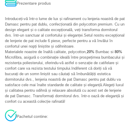
Prezentare produs
Introduceți-vă într-o lume de lux și rafinament cu lenjeria noastră de pat
Damasc pentru pat dublu, confecționată din polycotton premium. Cu un
design elegant și o calitate excepțională, veți transforma dormitorul
dvs. într-un sanctuar al confortului și eleganței.Setul nostru excepțional
de lenjerie de pat include 6 piese, perfecte pentru a vă învălui în
confortul unei nopți liniștite și odihnitoare.
Materialele noastre de înaltă calitate, polycotton,
20%
Bumbac si
80%
Microfibra, asigură o combinație ideală între prospețimea bumbacului și
rezistența poliesterului, oferindu-vă astfel o senzație de catifelare și
confort care va rezista testului timpului.Indiferent că doriți să vă
bucurați de un somn liniștit sau căutați să îmbunătățiți estetica
dormitorului dvs., lenjeria noastră de pat Damasc pentru pat dublu va
satisface cele mai înalte standarde de calitate și eleganță.Alegeți luxul
și calitatea pentru odihnă și relaxare absolută cu acest set de lenjerie
de pat Damasc. Transformați dormitorul dvs. într-o oază de eleganță și
confort cu această colecție rafinată!
Pachetul contine: