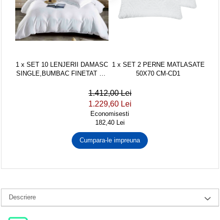
1 x SET 10 LENJERII DAMASC
1 x SET 2 PERNE MATLASATE
SINGLE,BUMBAC FINETAT CU
50X70 CM-CD1
4 PIESE,ALB-DAH1
1.412,00 Lei
1.229,60 Lei
Economisesti
182,40 Lei
Cumpara-le impreuna
Descriere