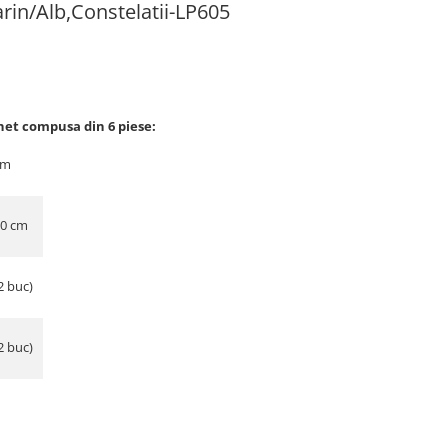
rin/Alb,Constelatii-LP605
net compusa din 6 piese:
cm
30 cm
2 buc)
2 buc)