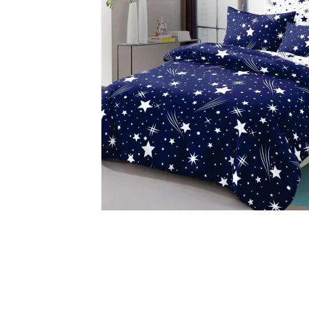
Lenjerii Bumbac Satinat
Lenjerii Creponate
Lenjerii de finet Iprimate Digital
Lenjerii de pat Bumbac 100%
Lenjerii de pat Finet + 2 Draperii
Lenjerii de pat Saten 4 piese cu
elastic