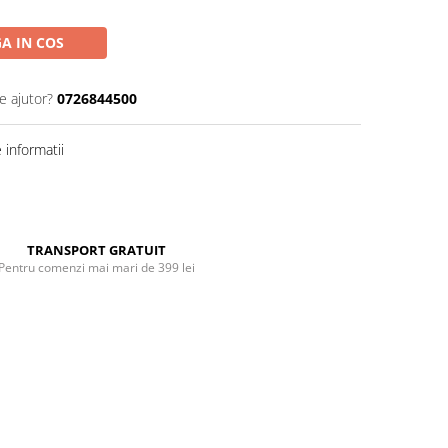
A IN COS
e ajutor?
0726844500
informatii
Distribuie
pe
Facebook
TRANSPORT GRATUIT
Pentru comenzi mai mari de 399 lei