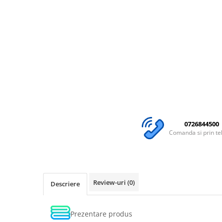
0726844500
Comanda si prin te
Review-uri
(0)
Descriere
Prezentare produs