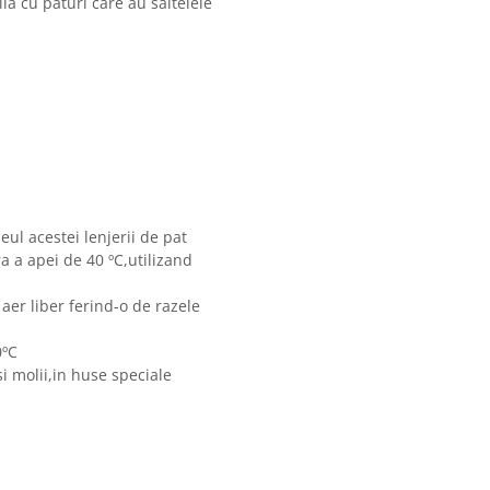
la cu paturi care au saltelele
eul acestei lenjerii de pat
 a apei de 40 ºC,utilizand
 aer liber ferind-o de razele
0ºC
i molii,in huse speciale