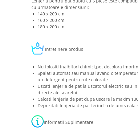
Lenjeria pentru pat dublu cu 6 piese este compatibi
cu urmatoarele dimensiuni:
140 x 200 cm
160 x 200 cm
180 x 200 cm
Intretinere produs
Nu folositi inalbitori chimici,pot decolora imprim
Spalati automat sau manual avand o temperatura
un detergent pentru rufe colorate
Uscati lenjeria de pat la uscatorul electric sau in
directe ale soarelui
Calcati lenjeria de pat dupa uscare la maxim 13
Depozitati lenjeria de pat ferind-o de umezeala s
Informatii Suplimentare