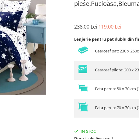
piese,Pucioasa,Bleuma
238,00 Lei
119,00 Lei
Lenjerie pentru pat dublu din fi
Cearceaf pat: 230 x 250
Cearceaf pilota: 200 x 2
Fata perna: 50 x 70 cm (
Fata perna: 70 x 70 cm (
IN STOC
Durata de livrare:
1