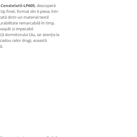
Constelatii-LP605,
descoperă
tip finet, format din 6 piese, într-
ată dintr-un material textil
durabilitate remarcabilă în timp.
aspăt și impecabil.
ă dormitorului tău, iar atenția la
 cadou celor dragi, această
ă.