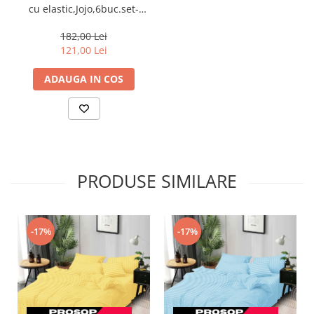
cu elastic,Jojo,6buc.set-
Maro deschis-HJ3
182,00 Lei
121,00 Lei
ADAUGA IN COS
PRODUSE SIMILARE
-17%
-17%