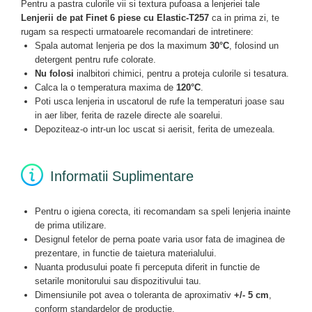
Pentru a pastra culorile vii si textura pufoasa a lenjeriei tale
Lenjerii de pat Finet 6 piese cu Elastic-T257
ca in prima zi, te
rugam sa respecti urmatoarele recomandari de intretinere:
Spala automat lenjeria pe dos la maximum
30°C
, folosind un
detergent pentru rufe colorate.
Nu folosi
inalbitori chimici, pentru a proteja culorile si tesatura.
Calca la o temperatura maxima de
120°C
.
Poti usca lenjeria in uscatorul de rufe la temperaturi joase sau
in aer liber, ferita de razele directe ale soarelui.
Depoziteaz-o intr-un loc uscat si aerisit, ferita de umezeala.
Informatii Suplimentare
Pentru o igiena corecta, iti recomandam sa speli lenjeria inainte
de prima utilizare.
Designul fetelor de perna poate varia usor fata de imaginea de
prezentare, in functie de taietura materialului.
Nuanta produsului poate fi perceputa diferit in functie de
setarile monitorului sau dispozitivului tau.
Dimensiunile pot avea o toleranta de aproximativ
+/- 5 cm
,
conform standardelor de productie.