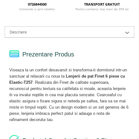
0726844500
TRANSPORT GRATUIT
Comanda si prin telefon
Pentru comenzi mai mari de 399 lei
Descriere
Prezentare Produs
Viseaza la un confort desavarsit si transforma-ti dormitorul intr-un
sanctuar al relaxarii cu noua ta
Lenjerii de pat Finet 6 piese cu
Elastic-T257
. Realizata din Finet de calitate superioara,
recunoscut pentru textura sa catifelata si moale, aceasta lenjerie
iti va invalui noptile in cea mai placuta senzatie. Cearceaful cu
elastic asigura o fixare sigura si neteda pe saltea, fara sa se mai
miste in timpul noptii. Cu un design modern si un set generos de 6
piese, lenjeria imbraca perfect patul si adauga o nota de
rafinament decorului tau.