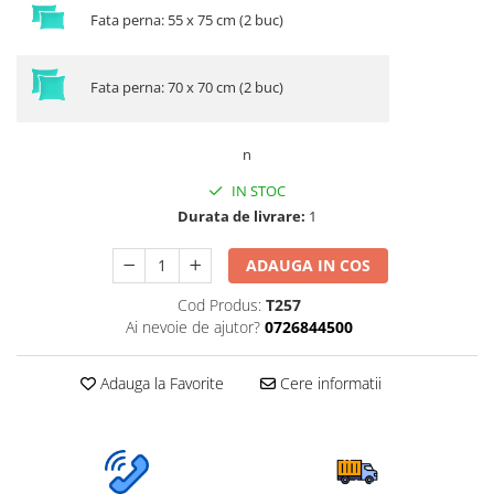
Fata perna: 55 x 75 cm (2 buc)
Fata perna: 70 x 70 cm (2 buc)
n
IN STOC
Durata de livrare:
1
ADAUGA IN COS
Cod Produs:
T257
Ai nevoie de ajutor?
0726844500
Adauga la Favorite
Cere informatii