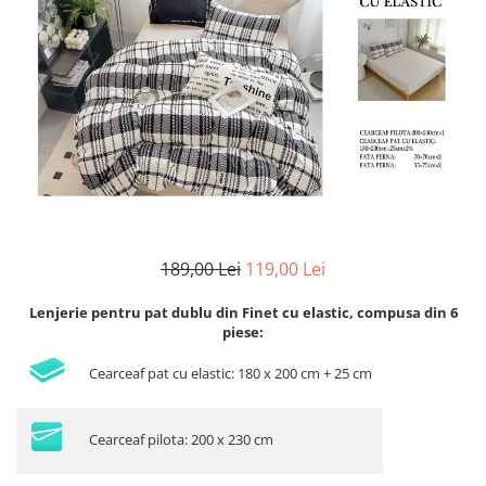
Lenjerii Bumbac Satinat
Lenjerii Creponate
Lenjerii de finet Iprimate Digital
Lenjerii de pat Bumbac 100%
Lenjerii de pat Finet + 2 Draperii
Lenjerii de pat Saten 4 piese cu
elastic
189,00 Lei
119,00 Lei
Lenjerie pentru pat dublu din Finet cu elastic, compusa din 6
piese:
Cearceaf pat cu elastic: 180 x 200 cm + 25 cm
Cearceaf pilota: 200 x 230 cm