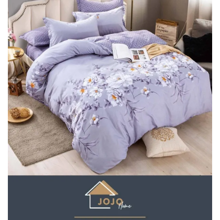
Lenjerii Bumbac Satinat
Lenjerii Creponate
Lenjerii de finet Iprimate Digital
Lenjerii de pat Bumbac 100%
Lenjerii de pat Finet + 2 Draperii
Lenjerii de pat Saten 4 piese cu
elastic