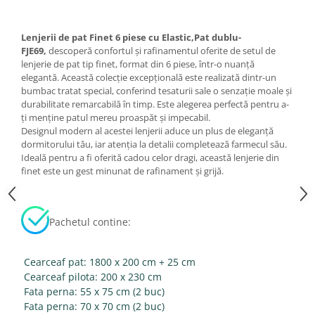
Lenjerii de pat Finet 6 piese cu Elastic,Pat dublu-
FJE69,
descoperă confortul și rafinamentul oferite de setul de
lenjerie de pat tip finet, format din 6 piese, într-o nuanță
elegantă. Această colecție excepțională este realizată dintr-un
bumbac tratat special, conferind tesaturii sale o senzație moale și
durabilitate remarcabilă în timp. Este alegerea perfectă pentru a-
ți menține patul mereu proaspăt și impecabil.
Designul modern al acestei lenjerii aduce un plus de eleganță
dormitorului tău, iar atenția la detalii completează farmecul său.
Ideală pentru a fi oferită cadou celor dragi, această lenjerie din
finet este un gest minunat de rafinament și grijă.
Pachetul contine:
Cearceaf pat: 1800 x 200 cm + 25 cm
Cearceaf pilota: 200 x 230 cm
Fata perna: 55 x 75 cm (2 buc)
Fata perna: 70 x 70 cm (2 buc)