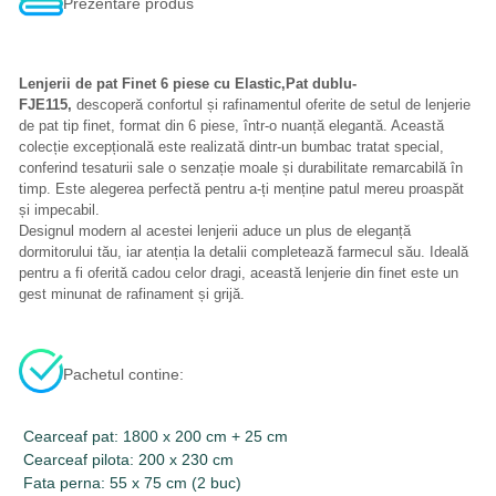
Prezentare produs
Lenjerii de pat Finet 6 piese cu Elastic,Pat dublu-
FJE115,
descoperă confortul și rafinamentul oferite de setul de lenjerie
de pat tip finet, format din 6 piese, într-o nuanță elegantă. Această
colecție excepțională este realizată dintr-un bumbac tratat special,
conferind tesaturii sale o senzație moale și durabilitate remarcabilă în
timp. Este alegerea perfectă pentru a-ți menține patul mereu proaspăt
și impecabil.
Designul modern al acestei lenjerii aduce un plus de eleganță
dormitorului tău, iar atenția la detalii completează farmecul său. Ideală
pentru a fi oferită cadou celor dragi, această lenjerie din finet este un
gest minunat de rafinament și grijă.
Pachetul contine:
Cearceaf pat: 1800 x 200 cm + 25 cm
Cearceaf pilota: 200 x 230 cm
Fata perna: 55 x 75 cm (2 buc)