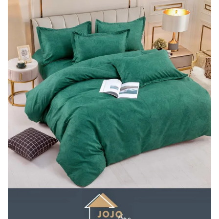
Lenjerii Bumbac Satinat
Lenjerii Creponate
Lenjerii de finet Iprimate Digital
Lenjerii de pat Bumbac 100%
Lenjerii de pat Finet + 2 Draperii
Lenjerii de pat Saten 4 piese cu
elastic