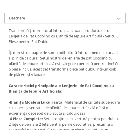
Descriere
Transformă-ți dormitorul într-un sanctuar al confortului cu
Lenjeria de Pat Cocolino cu Blăniță de Iepure Artificială - Set cu 6
Piese pentru Pat Dublu!
Îți dorești o noapte de somn odihnitoră într-un mediu luxuriant
și plin de căldură? Setul nostru de lenjerie de pat Cocolino cu
blăniță de iepure artificială este alegerea perfectă pentru tine! Cu
6 piese inclus, acest set transformă orice pat dublu într-un cuib
de plăcere și relaxare.
Caracteristici principale ale Lenjeriei de Pat Cocolino cu
Blăniță de Iepure Artificială:
-Blăniță Moale și Luxuriantă:
Materialul de calitate superioară
cu aspect și senzație de blăniță de iepure artificială oferă o
experiență deosebit de plăcută și călduroasă.
-6 Piese Complete:
Setul conține o cuvertură pentru pat dublu,
2 fețe de pernă și 2 fețe pentru perne decorative, precum și o
cearceaful pentru pat. Cu toate aceste piese, vei obține un