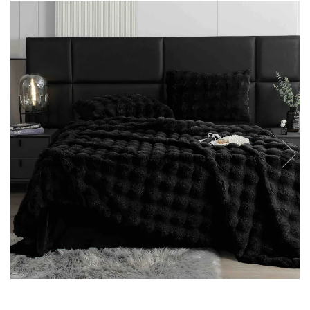
Lenjerii Bumbac Satinat
Lenjerii Creponate
Lenjerii de finet Iprimate Digital
Lenjerii de pat Bumbac 100%
Lenjerii de pat Finet + 2 Draperii
Lenjerii de pat Saten 4 piese cu
elastic