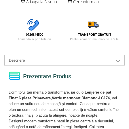
Adauga la Favorite
Cere informatii
0726844500
TRANSPORT GRATUIT
Comanda si prin telefon
Pentru comenzi mai mari de 399 lei
Descriere
Prezentare Produs
Dormitorul tău merită o transformare, iar cu o
Lenjerie de pat
Finet 6 piese Primavara,Verde marmorat,Diamond-LC174
, vei
aduce un suflu nou de eleganță și confort. Conceput pentru a-ți
oferi un somn odihnitor, acest set complet îți învăluie simțurile într-
o textură fină și plăcută la atingere, noapte de noapte.
Designul modern transformă patul în piesa centrală a decorului,
adăugând o notă de rafinament întregii încăperi. Calitatea