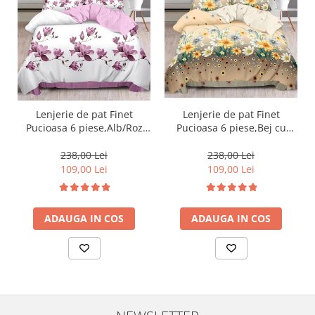
Lenjerie de pat Finet
Lenjerie de pat Finet
Pucioasa 6 piese,Bej cu
Pucioasa 6 piese,Alb/Roz
floricele de camp-R469
Flori Magnolie-R394
238,00 Lei
238,00 Lei
109,00 Lei
109,00 Lei
ADAUGA IN COS
ADAUGA IN COS