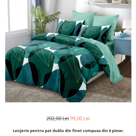
Lenjerii Bumbac Satinat
Lenjerii Creponate
Lenjerii de finet Iprimate Digital
Lenjerii de pat Bumbac 100%
Lenjerii de pat Finet + 2 Draperii
Lenjerii de pat Saten 4 piese cu
elastic
202,00 Lei
99,00 Lei
Lenjerie pentru pat dublu din finet compusa din 6 piese: