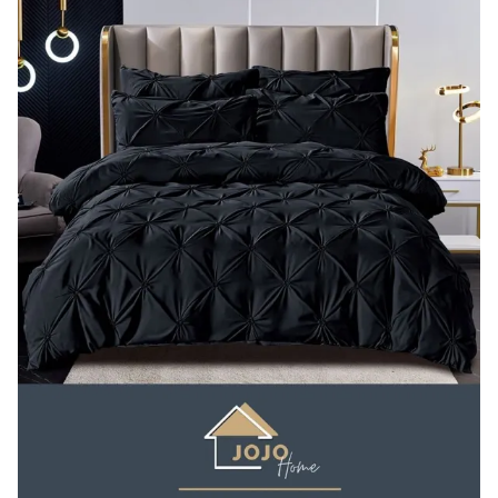
Lenjerii Bumbac Satinat
Lenjerii Creponate
Lenjerii de finet Iprimate Digital
Lenjerii de pat Bumbac 100%
Lenjerii de pat Finet + 2 Draperii
Lenjerii de pat Saten 4 piese cu
elastic