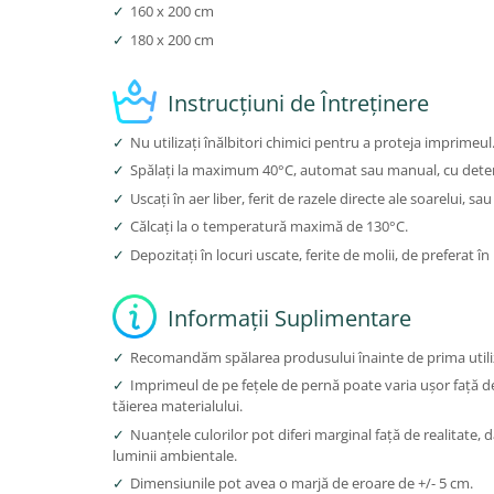
✓
160 x 200 cm
✓
180 x 200 cm
Instrucțiuni de Întreținere
✓
Nu utilizați înălbitori chimici pentru a proteja imprimeul
✓
Spălați la maximum 40°C, automat sau manual, cu deter
✓
Uscați în aer liber, ferit de razele directe ale soarelui, s
✓
Călcați la o temperatură maximă de 130°C.
✓
Depozitați în locuri uscate, ferite de molii, de preferat în
Informații Suplimentare
✓
Recomandăm spălarea produsului înainte de prima utiliz
✓
Imprimeul de pe fețele de pernă poate varia ușor față de
tăierea materialului.
✓
Nuanțele culorilor pot diferi marginal față de realitate, d
luminii ambientale.
✓
Dimensiunile pot avea o marjă de eroare de +/- 5 cm.