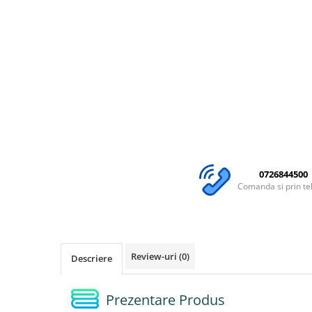
0726844500
Comanda si prin te
Review-uri
(0)
Descriere
Prezentare Produs