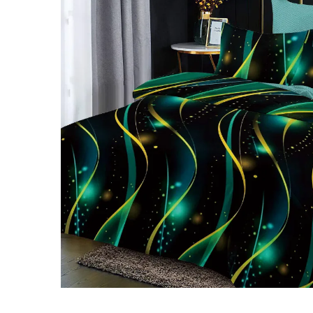
Lenjerii Bumbac Satinat
Lenjerii Creponate
Lenjerii de finet Iprimate Digital
Lenjerii de pat Bumbac 100%
Lenjerii de pat Finet + 2 Draperii
Lenjerii de pat Saten 4 piese cu
elastic