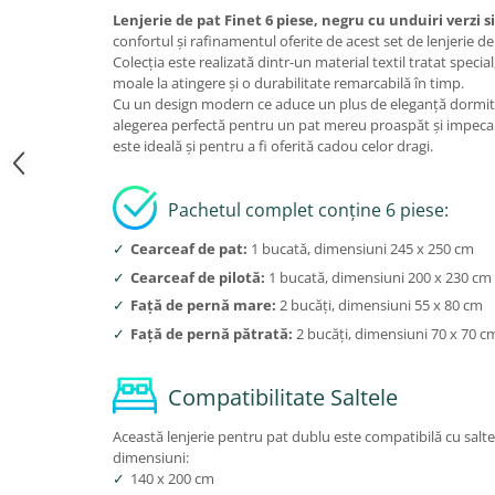
Lenjerie de pat Finet 6 piese, negru cu unduiri verzi s
confortul și rafinamentul oferite de acest set de lenjerie de
Colecția este realizată dintr-un material textil tratat specia
moale la atingere și o durabilitate remarcabilă în timp.
Cu un design modern ce aduce un plus de eleganță dormitor
alegerea perfectă pentru un pat mereu proaspăt și impecabil.
este ideală și pentru a fi oferită cadou celor dragi.
Pachetul complet conține 6 piese:
✓
Cearceaf de pat:
1 bucată, dimensiuni 245 x 250 cm
✓
Cearceaf de pilotă:
1 bucată, dimensiuni 200 x 230 cm
✓
Față de pernă mare:
2 bucăți, dimensiuni 55 x 80 cm
✓
Față de pernă pătrată:
2 bucăți, dimensiuni 70 x 70 c
Compatibilitate Saltele
Această lenjerie pentru pat dublu este compatibilă cu sal
dimensiuni:
✓
140 x 200 cm