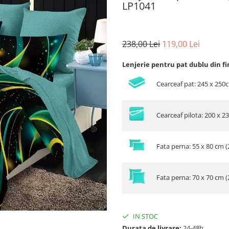
LP1041
238,00 Lei
119,00 Lei
Lenjerie pentru pat dublu din fi
Cearceaf pat: 245 x 250
Cearceaf pilota: 200 x 2
Fata perna: 55 x 80 cm (
Fata perna: 70 x 70 cm (
IN STOC
Durata de livrare:
24-48h