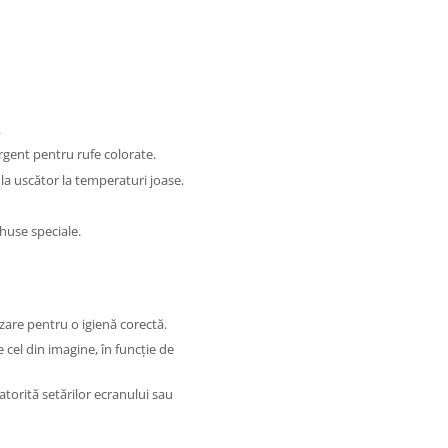
.
gent pentru rufe colorate.
au la uscător la temperaturi joase.
 huse speciale.
are pentru o igienă corectă.
 cel din imagine, în funcție de
atorită setărilor ecranului sau