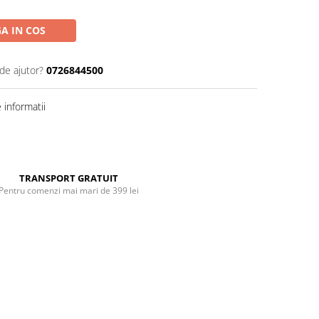
A IN COS
de ajutor?
0726844500
informatii
Distribuie
pe
Facebook
TRANSPORT GRATUIT
Pentru comenzi mai mari de 399 lei