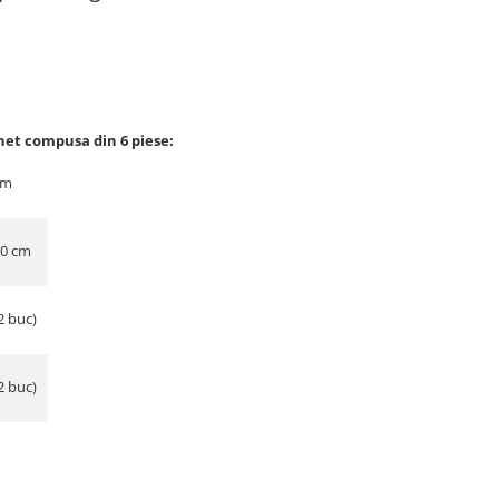
net compusa din 6 piese:
cm
30 cm
2 buc)
2 buc)