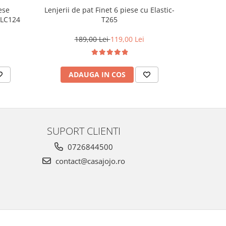
ese
Lenjerie d
Lenjerii de pat Finet 6 piese cu Elastic-
-LC124
cu 
T265
1
189,00 Lei
119,00 Lei
AD
ADAUGA IN COS
SUPORT CLIENTI
0726844500
contact@casajojo.ro