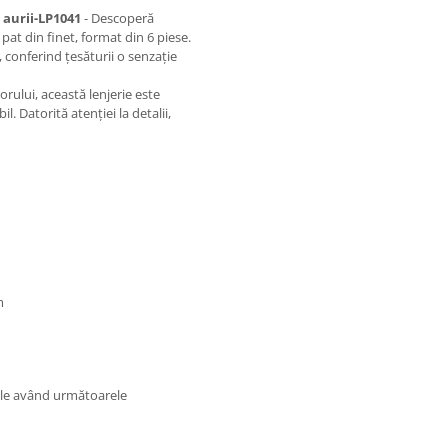
i aurii-LP1041
- Descoperă
 pat din finet, format din 6 piese.
l, conferind țesăturii o senzație
ului, această lenjerie este
 Datorită atenției la detalii,
m
tele având următoarele