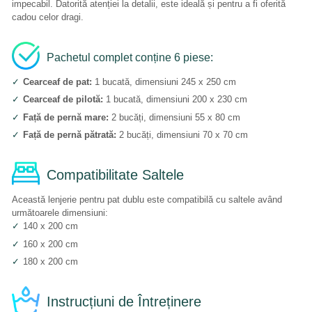
impecabil. Datorită atenției la detalii, este ideală și pentru a fi oferită
cadou celor dragi.
Pachetul complet conține 6 piese:
✓
Cearceaf de pat:
1 bucată, dimensiuni 245 x 250 cm
✓
Cearceaf de pilotă:
1 bucată, dimensiuni 200 x 230 cm
✓
Față de pernă mare:
2 bucăți, dimensiuni 55 x 80 cm
✓
Față de pernă pătrată:
2 bucăți, dimensiuni 70 x 70 cm
Compatibilitate Saltele
Această lenjerie pentru pat dublu este compatibilă cu saltele având
următoarele dimensiuni:
✓
140 x 200 cm
✓
160 x 200 cm
✓
180 x 200 cm
Instrucțiuni de Întreținere