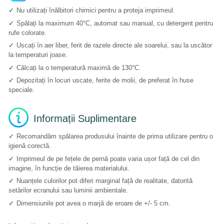
✓
Nu utilizați înălbitori chimici pentru a proteja imprimeul.
✓
Spălați la maximum 40°C, automat sau manual, cu detergent pentru
rufe colorate.
✓
Uscați în aer liber, ferit de razele directe ale soarelui, sau la uscător
la temperaturi joase.
✓
Călcați la o temperatură maximă de 130°C.
✓
Depozitați în locuri uscate, ferite de molii, de preferat în huse
speciale.
Informații Suplimentare
✓
Recomandăm spălarea produsului înainte de prima utilizare pentru o
igienă corectă.
✓
Imprimeul de pe fețele de pernă poate varia ușor față de cel din
imagine, în funcție de tăierea materialului.
✓
Nuanțele culorilor pot diferi marginal față de realitate, datorită
setărilor ecranului sau luminii ambientale.
✓
Dimensiunile pot avea o marjă de eroare de +/- 5 cm.