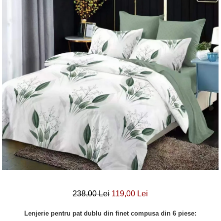
Lenjerii Bumbac Satinat
Lenjerii Creponate
Lenjerii de finet Iprimate Digital
Lenjerii de pat Bumbac 100%
Lenjerii de pat Finet + 2 Draperii
Lenjerii de pat Saten 4 piese cu
elastic
238,00 Lei
119,00 Lei
Lenjerie pentru pat dublu din finet compusa din 6 piese: