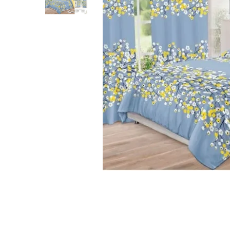
Lenjerii Bumbac Satinat
Lenjerii Creponate
Lenjerii de finet Iprimate Digital
Lenjerii de pat Bumbac 100%
Lenjerii de pat Finet + 2 Draperii
Lenjerii de pat Saten 4 piese cu
elastic