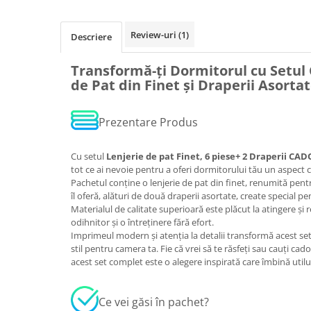
Review-uri
(1)
Descriere
Transformă-ți Dormitorul cu Setul
de Pat din Finet și Draperii Asorta
Prezentare Produs
Cu setul
Lenjerie de pat Finet, 6 piese+ 2 Draperii CA
tot ce ai nevoie pentru a oferi dormitorului tău un aspect
Pachetul conține o lenjerie de pat din finet, renumită pentr
îl oferă, alături de două draperii asortate, create special p
Materialul de calitate superioară este plăcut la atingere și
odihnitor și o întreținere fără efort.
Imprimeul modern și atenția la detalii transformă acest set
stil pentru camera ta. Fie că vrei să te răsfeți sau cauți ca
acest set complet este o alegere inspirată care îmbină utilu
Ce vei găsi în pachet?