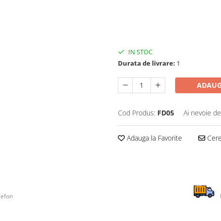
IN STOC
Durata de livrare:
1
ADAUG
Cod Produs:
FD05
Ai nevoie de
Adauga la Favorite
Cere 
lefon