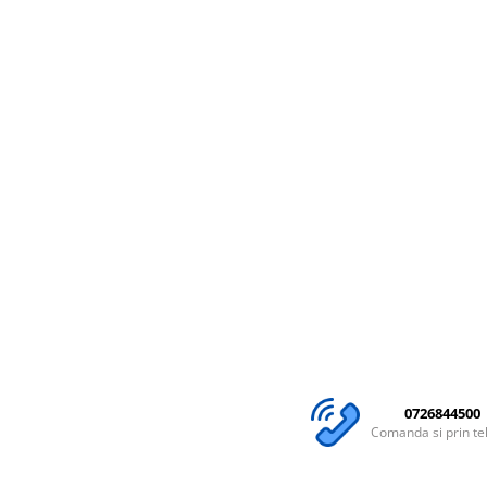
0726844500
Comanda si prin te