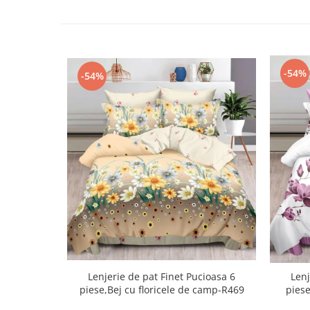
-54%
-54%
Lenjerie de pat Finet Pucioasa 6
Lenj
piese,Bej cu floricele de camp-R469
piese