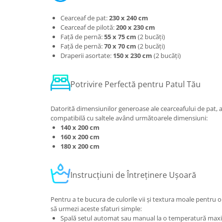
Cearceaf de pat:
230 x 240 cm
Cearceaf de pilotă:
200 x 230 cm
Față de pernă:
55 x 75 cm
(2 bucăți)
Față de pernă:
70 x 70 cm
(2 bucăți)
Draperii asortate:
150 x 230 cm
(2 bucăți)
Potrivire Perfectă pentru Patul Tău
Datorită dimensiunilor generoase ale cearceafului de pat, a
compatibilă cu saltele având următoarele dimensiuni:
140 x 200 cm
160 x 200 cm
180 x 200 cm
Instrucțiuni de Întreținere Ușoară
Pentru a te bucura de culorile vii și textura moale pentru
să urmezi aceste sfaturi simple:
Spală setul automat sau manual la o temperatură ma