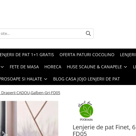
ENJERII DE PAT 1+1 GRATIS
OFERTA PATURI COCOLINO
LENJERI
FETE DE MASA
HORECA
HUSE SCAUNE & CANAPELE
L
PROSOAPE SI HALATE
BLOG CASA JOJO LENJERII DE PAT
+ 2 Draperii CADOU,Galben-Gri-FD05
Lenjerie de pat Finet,
FD05