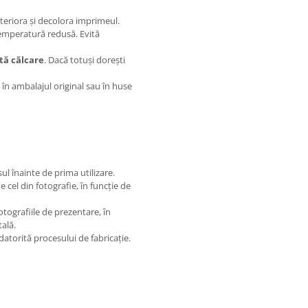
teriora și decolora imprimeul.
 temperatură redusă. Evită
tă călcare
. Dacă totuși dorești
t în ambalajul original sau în huse
l înainte de prima utilizare.
 cel din fotografie, în funcție de
otografiile de prezentare, în
ală.
datorită procesului de fabricație.