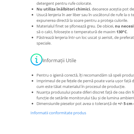
detergent pentru rufe colorate.
Nu utiliza înălbitori chimici
, deoarece aceștia pot de
Usucă lenjeria în aer liber sau în uscătorul de rufe la o
expunerea directă la soare pentru a proteja culorile.
Materialul finet se șifonează greu. De obicei,
nu necesi
să o calci, folosește o temperatură de maxim
130°C
.
Păstrează lenjeria într-un loc uscat și aerisit, de prefera
speciale.
Informații Utile
Pentru o igienă corectă, îți recomandăm să speli produsu
Imprimeul de pe fețele de pernă poate varia ușor față de
cum este tăiat materialul în procesul de producție.
Nuanța produsului poate diferi discret față de cea din f
funcție de setările monitorului tău și de lumina ambient
Dimensiunile pieselor pot avea o toleranță de
+/- 5 cm
Informatii conformitate produs