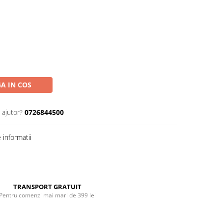
A IN COS
 ajutor?
0726844500
informatii
Distribuie
pe
Facebook
TRANSPORT GRATUIT
Pentru comenzi mai mari de 399 lei