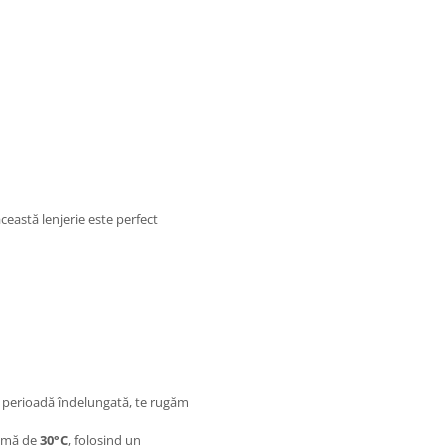
ceastă lenjerie este perfect
 o perioadă îndelungată, te rugăm
ximă de
30°C
, folosind un