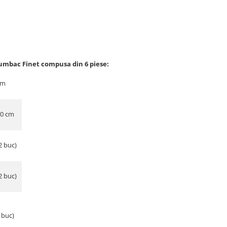
umbac Finet compusa din 6 piese:
cm
30 cm
2 buc)
2 buc)
 (2 buc)