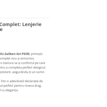
 Complet: Lenjerie
te
DOU,Galben-Gri-FD05
, primești
 complet nou și armonios.
u textura sa și confortul pe care
entru a completa perfect designul.
 rezistent, asigurându-ți un somn
 într-o adevărată declarație de
doul perfect pentru cineva drag,
l cu eleganța.