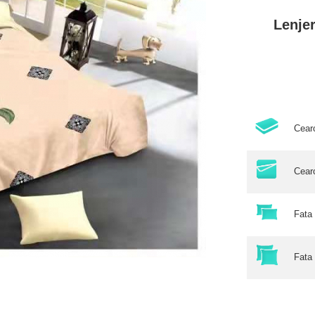
Lenjer
Cear
Cear
Fata
Fata