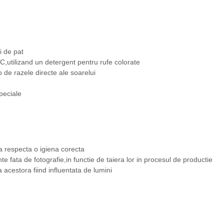
i de pat
,utilizand un detergent pentru rufe colorate
-o de razele directe ale soarelui
peciale
a respecta o igiena corecta
nte fata de fotografie,in functie de taiera lor in procesul de productie
a acestora fiind influentata de lumini