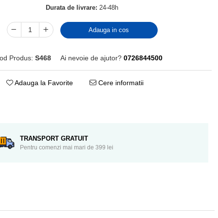
Durata de livrare:
24-48h
Adauga in cos
od Produs:
S468
Ai nevoie de ajutor?
0726844500
Adauga la Favorite
Cere informatii
Distribuie
pe
Facebook
TRANSPORT GRATUIT
Pentru comenzi mai mari de 399 lei