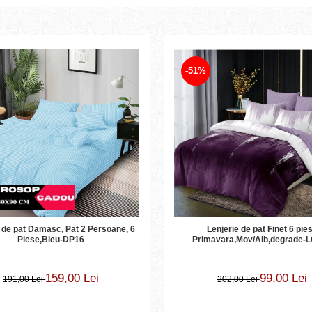
-51%
Lenjerie de pat Finet 6 pie
 de pat Damasc, Pat 2 Persoane, 6
Primavara,Mov/Alb,degrade-
Piese,Bleu-DP16
99,00 Lei
159,00 Lei
202,00 Lei
191,00 Lei