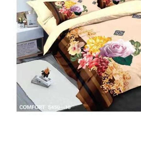
Lenjerii Bumbac Satinat
Lenjerii Creponate
Lenjerii de finet Iprimate Digital
Lenjerii de pat Bumbac 100%
Lenjerii de pat Finet + 2 Draperii
Lenjerii de pat Saten 4 piese cu
elastic