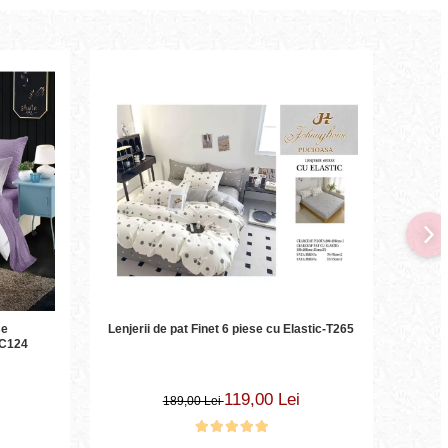
-40
se
Lenjerii de pat Finet 6 piese cu Elastic-T265
Lenje
LC124
119,00 Lei
189,00 Lei