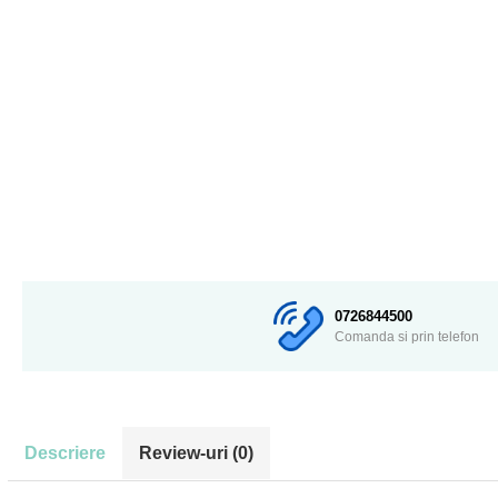
0726844500
Comanda si prin telefon
Descriere
Review-uri
(0)