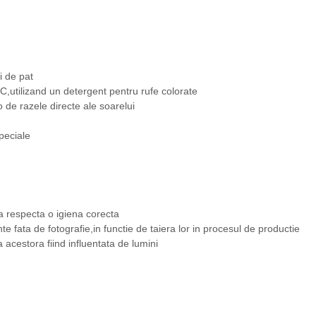
i de pat
,utilizand un detergent pentru rufe colorate
-o de razele directe ale soarelui
peciale
a respecta o igiena corecta
nte fata de fotografie,in functie de taiera lor in procesul de productie
a acestora fiind influentata de lumini