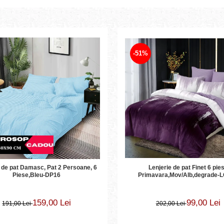
-51%
Lenjerie de pat Finet 6 pie
 de pat Damasc, Pat 2 Persoane, 6
Primavara,Mov/Alb,degrade-
Piese,Bleu-DP16
99,00 Lei
159,00 Lei
202,00 Lei
191,00 Lei