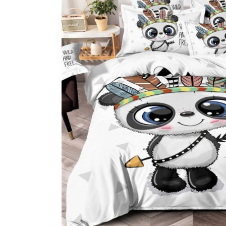
Lenjerii Bumbac Satinat
Lenjerii Creponate
Lenjerii de finet Iprimate Digital
Lenjerii de pat Bumbac 100%
Lenjerii de pat Finet + 2 Draperii
Lenjerii de pat Saten 4 piese cu
elastic