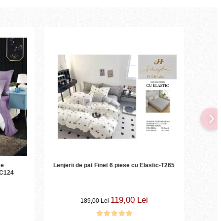
-40
se
Lenjerii de pat Finet 6 piese cu Elastic-T265
Lenje
LC124
119,00 Lei
189,00 Lei