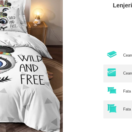
Lenjer
Cear
Cear
Fata
Fata