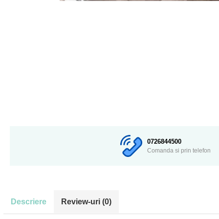
0726844500
Comanda si prin telefon
Descriere
Review-uri
(0)