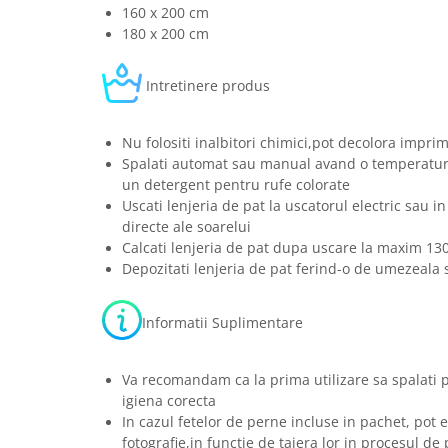
160 x 200 cm
180 x 200 cm
Intretinere produs
Nu folositi inalbitori chimici,pot decolora imprim
Spalati automat sau manual avand o temperatura
un detergent pentru rufe colorate
Uscati lenjeria de pat la uscatorul electric sau in
directe ale soarelui
Calcati lenjeria de pat dupa uscare la maxim 13
Depozitati lenjeria de pat ferind-o de umezeala s
Informatii Suplimentare
Va recomandam ca la prima utilizare sa spalati 
igiena corecta
In cazul fetelor de perne incluse in pachet, pot e
fotografie,in functie de taiera lor in procesul de