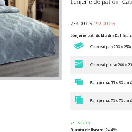
Lenjerie de pat din Ca
233,00 Lei
192,00 Lei
Lenjerie pat ,dublu din Catifea c
Cearceaf pat: 230 x 250
Cearceaf pilota: 200 x 2
Fata perna: 55 x 80 cm (
Fata perna: 70 x 70 cm (
IN STOC
Durata de livrare:
24-48h