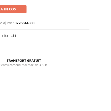
A IN COS
de ajutor?
0726844500
informatii
Distribuie
pe
Facebook
TRANSPORT GRATUIT
Pentru comenzi mai mari de 399 lei