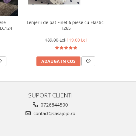
ese
Lenjerie d
Lenjerii de pat Finet 6 piese cu Elastic-
-LC124
cu 
T265
1
189,00 Lei
119,00 Lei
AD
ADAUGA IN COS
SUPORT CLIENTI
0726844500
contact@casajojo.ro