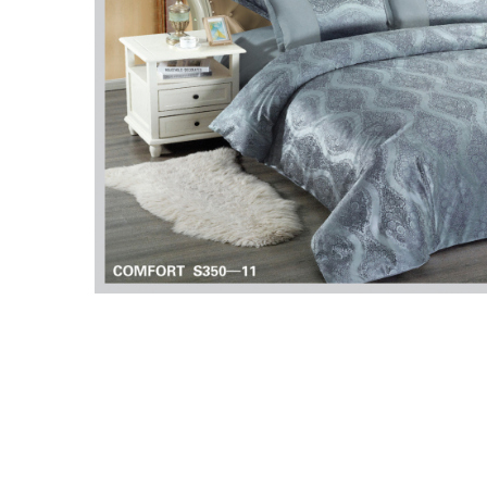
Lenjerii Bumbac Satinat
Lenjerii Creponate
Lenjerii de finet Iprimate Digital
Lenjerii de pat Bumbac 100%
Lenjerii de pat Finet + 2 Draperii
Lenjerii de pat Saten 4 piese cu
elastic