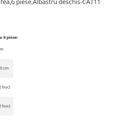
tifea,6 piese,Albastru deschis-CAT11
u 6 piese:
cm
30 cm
2 buc)
2 buc)