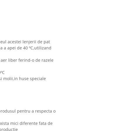
eul acestei lenjerii de pat
 a apei de 40 ºC,utilizand
 aer liber ferind-o de razele
0ºC
i molii,in huse speciale
produsul pentru a respecta o
xista mici diferente fata de
 productie