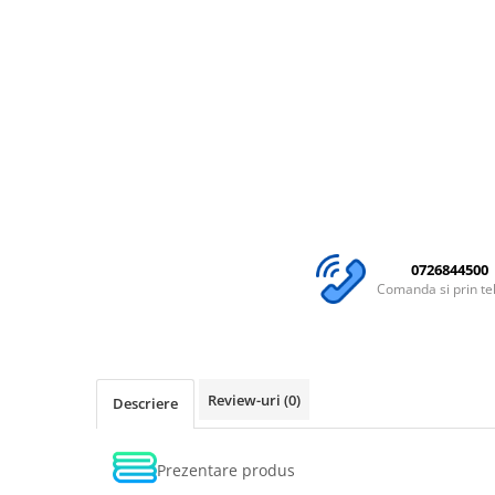
0726844500
Comanda si prin te
Review-uri
(0)
Descriere
Prezentare produs