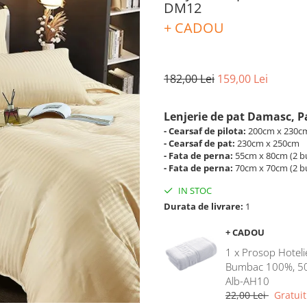
DM12
+ CADOU
182,00 Lei
159,00 Lei
Lenjerie de pat Damasc, Pa
- Cearsaf de pilota:
200cm x 230cm 
- Cearsaf de pat:
230cm x 250cm
- Fata de perna:
55cm x 80cm (2 buc
- Fata de perna:
70cm x 70cm (2 buc
IN STOC
Durata de livrare:
1
+ CADOU
1 x Prosop Hoteli
Bumbac 100%, 5
Alb-AH10
22,00 Lei
Gratuit