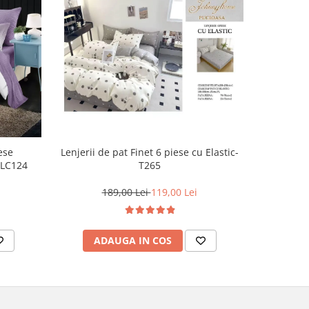
-40%
ese
Lenjerie d
Lenjerii de pat Finet 6 piese cu Elastic-
-LC124
cu 
T265
1
189,00 Lei
119,00 Lei
AD
ADAUGA IN COS