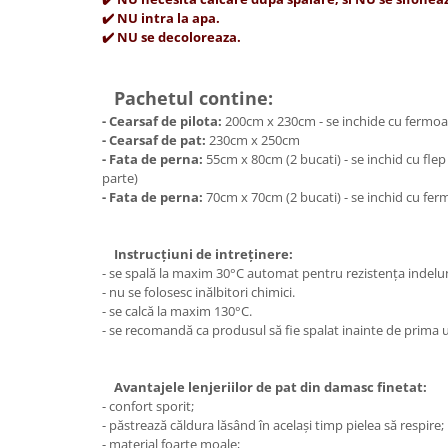
✔️ NU intra la apa.
✔️ NU se decoloreaza.
Pachetul contine:
- Cearsaf de pilota:
200cm x 230cm - se inchide cu fermoa
- Cearsaf de pat:
230cm x 250cm
- Fata de perna:
55cm x 80cm (2 bucati) - se inchid cu flep
parte)
- Fata de perna:
70cm x 70cm (2 bucati) - se inchid cu fer
Instrucțiuni de intreținere:
- se spală la maxim 30°C automat pentru rezistența indelu
- nu se folosesc inălbitori chimici.
- se calcă la maxim 130°C.
- se recomandă ca produsul să fie spalat inainte de prima ut
Avantajele lenjeriilor de pat din damasc finetat:
- confort sporit;
- păstrează căldura lăsând în același timp pielea să respire;
- material foarte moale;