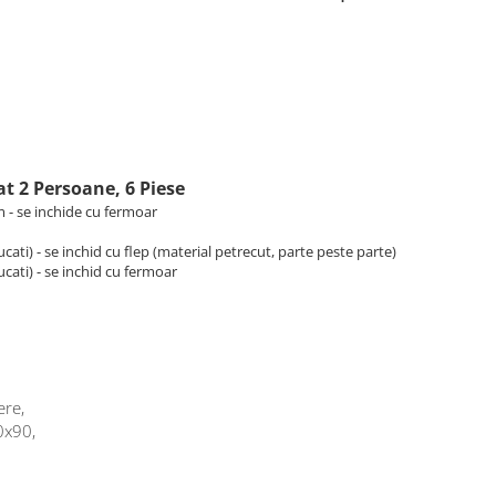
t 2 Persoane, 6 Piese
- se inchide cu fermoar
ati) - se inchid cu flep (material petrecut, parte peste parte)
ati) - se inchid cu fermoar
ere,
0x90,