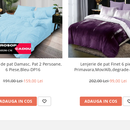
Lenjerie de pat Finet 6 pi
 de pat Damasc, Pat 2 Persoane,
Primavara,Mov/Alb,degrade
6 Piese,Bleu-DP16
202,00 Lei
99,00 Lei
191,00 Lei
159,00 Lei
ADAUGA IN COS
ADAUGA IN COS