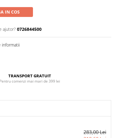
A IN COS
e ajutor?
0726844500
informatii
Distribuie
pe
Facebook
TRANSPORT GRATUIT
Pentru comenzi mai mari de 399 lei
283,00 Lei