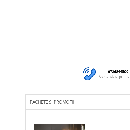
0726844500
Comanda si prin te
PACHETE SI PROMOTII