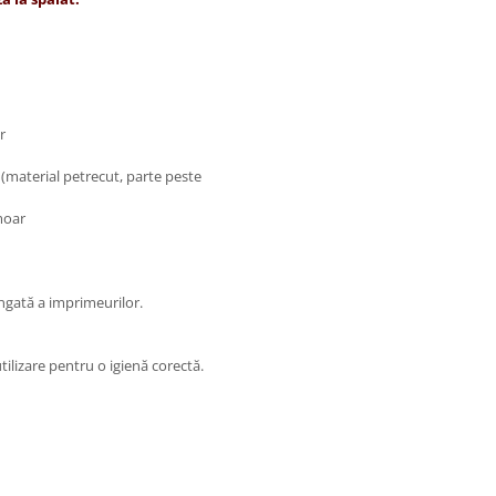
r
 (material petrecut, parte peste
moar
ngată a imprimeurilor.
ilizare pentru o igienă corectă.