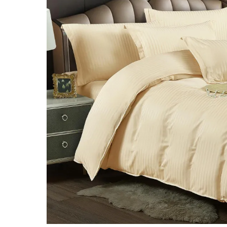
Lenjerii Bumbac Satinat
Lenjerii Creponate
Lenjerii de finet Iprimate Digital
Lenjerii de pat Bumbac 100%
Lenjerii de pat Finet + 2 Draperii
Lenjerii de pat Saten 4 piese cu
elastic