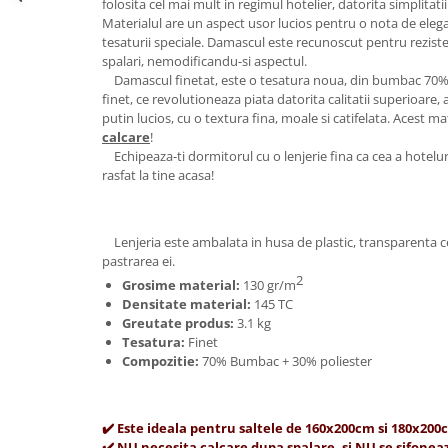
folosita cel mai mult in regimul hotelier, datorita simplitatii 
Materialul are un aspect usor lucios pentru o nota de elega
tesaturii speciale. Damascul este recunoscut pentru rezist
spalari, nemodificandu-si aspectul.
Damascul finetat, este o tesatura noua, din bumbac 70% + 
finet, ce revolutioneaza piata datorita calitatii superioare,
putin lucios, cu o textura fina, moale si catifelata. Acest m
calcare
!
Echipeaza-ti dormitorul cu o lenjerie fina ca cea a hoteluril
rasfat la tine acasa!
Lenjeria este ambalata in husa de plastic, transparenta ce 
pastrarea ei.
2
Grosime material:
13
0 gr/m
Densitate material:
145 TC
Greutate produs:
3.1 kg
Tesatura:
Finet
Compozitie:
70% Bumbac + 30% poliester
✔️ Este ideala pentru saltele de 160x200cm si 180x200
✔️ NU necesita calcare dupa spalare, si NU se sifoneaz