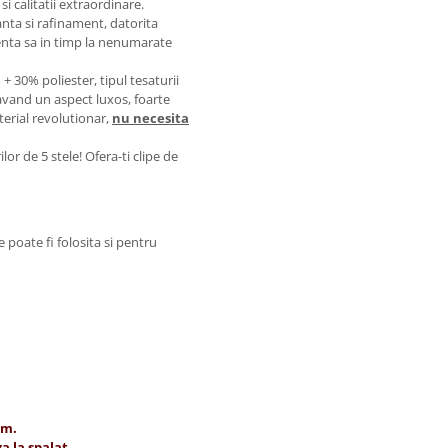
si calitatii extraordinare.
nta si rafinament, datorita
enta sa in timp la nenumarate
30% poliester, tipul tesaturii
 avand un aspect luxos, foarte
aterial revolutionar,
nu necesita
or de 5 stele! Ofera-ti clipe de
poate fi folosita si pentru
cm.
a la spalat.