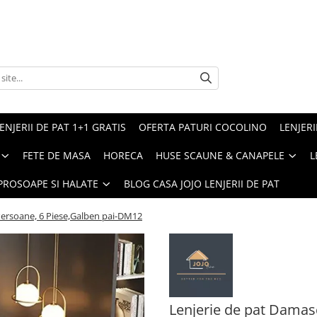
ENJERII DE PAT 1+1 GRATIS
OFERTA PATURI COCOLINO
LENJERI
FETE DE MASA
HORECA
HUSE SCAUNE & CANAPELE
L
PROSOAPE SI HALATE
BLOG CASA JOJO LENJERII DE PAT
Persoane, 6 Piese,Galben pai-DM12
Lenjerie de pat Damasc