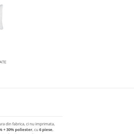
SATE
tura din fabrica, ci nu imprimata,
 + 30% poliester
, cu
6 piese
,