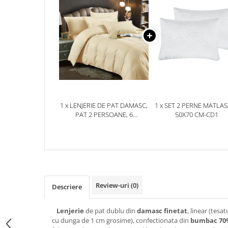
1 x LENJERIE DE PAT DAMASC,
1 x SET 2 PERNE MATLA
PAT 2 PERSOANE, 6
50X70 CM-CD1
PIESE,GALBEN PAI-DM12
Review-uri
(0)
Descriere
Lenjerie
de pat dublu din
damasc finetat
, linear (tesa
cu dunga de 1 cm grosime), confectionata din
bumbac 70%