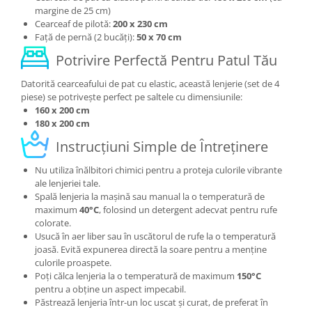
margine de 25 cm)
Cearceaf de pilotă:
200 x 230 cm
Față de pernă (2 bucăți):
50 x 70 cm
Potrivire Perfectă Pentru Patul Tău
Datorită cearceafului de pat cu elastic, această lenjerie (set de 4
piese) se potrivește perfect pe saltele cu dimensiunile:
160 x 200 cm
180 x 200 cm
Instrucțiuni Simple de Întreținere
Nu utiliza înălbitori chimici pentru a proteja culorile vibrante
ale lenjeriei tale.
Spală lenjeria la mașină sau manual la o temperatură de
maximum
40°C
, folosind un detergent adecvat pentru rufe
colorate.
Usucă în aer liber sau în uscătorul de rufe la o temperatură
joasă. Evită expunerea directă la soare pentru a menține
culorile proaspete.
Poți călca lenjeria la o temperatură de maximum
150°C
pentru a obține un aspect impecabil.
Păstrează lenjeria într-un loc uscat și curat, de preferat în