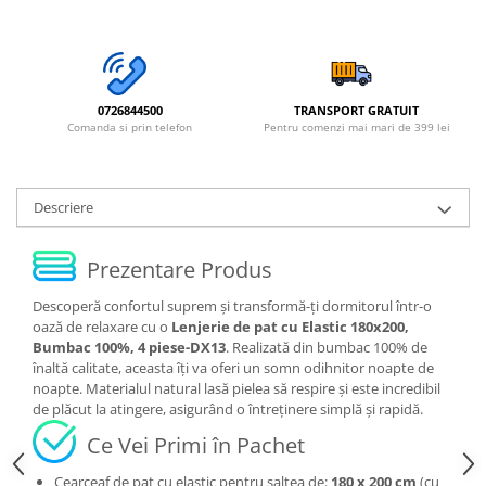
0726844500
TRANSPORT GRATUIT
Comanda si prin telefon
Pentru comenzi mai mari de 399 lei
Descriere
Prezentare Produs
Descoperă confortul suprem și transformă-ți dormitorul într-o
oază de relaxare cu o
Lenjerie de pat cu Elastic 180x200,
Bumbac 100%, 4 piese-DX13
. Realizată din bumbac 100% de
înaltă calitate, aceasta îți va oferi un somn odihnitor noapte de
noapte. Materialul natural lasă pielea să respire și este incredibil
de plăcut la atingere, asigurând o întreținere simplă și rapidă.
Ce Vei Primi în Pachet
Cearceaf de pat cu elastic pentru saltea de:
180 x 200 cm
(cu