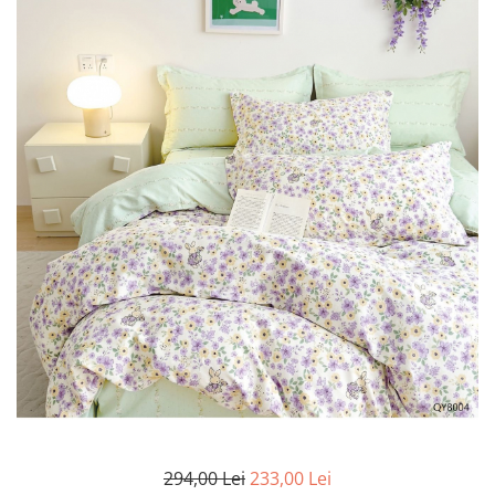
Lenjerii Bumbac Satinat
Lenjerii Creponate
Lenjerii de finet Iprimate Digital
Lenjerii de pat Bumbac 100%
Lenjerii de pat Finet + 2 Draperii
Lenjerii de pat Saten 4 piese cu
elastic
294,00 Lei
233,00 Lei