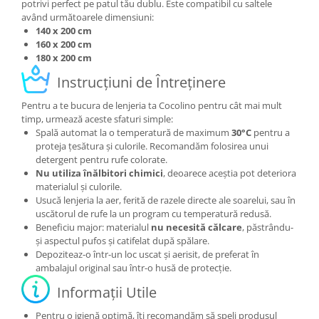
potrivi perfect pe patul tău dublu. Este compatibil cu saltele
având următoarele dimensiuni:
140 x 200 cm
160 x 200 cm
180 x 200 cm
Instrucțiuni de Întreținere
Pentru a te bucura de lenjeria ta Cocolino pentru cât mai mult
timp, urmează aceste sfaturi simple:
Spală automat la o temperatură de maximum
30°C
pentru a
proteja țesătura și culorile. Recomandăm folosirea unui
detergent pentru rufe colorate.
Nu utiliza înălbitori chimici
, deoarece aceștia pot deteriora
materialul și culorile.
Usucă lenjeria la aer, ferită de razele directe ale soarelui, sau în
uscătorul de rufe la un program cu temperatură redusă.
Beneficiu major: materialul
nu necesită călcare
, păstrându-
și aspectul pufos și catifelat după spălare.
Depoziteaz-o într-un loc uscat și aerisit, de preferat în
ambalajul original sau într-o husă de protecție.
Informații Utile
Pentru o igienă optimă, îți recomandăm să speli produsul