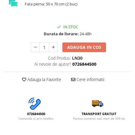
Fata perna: 50 x 70 cm (2 buc)
IN STOC
Durata de livrare:
24-48h
ADAUGA IN COS
Cod Produs:
LN30
Ai nevoie de ajutor?
0726844500
Adauga la Favorite
Cere informatii
0726844500
TRANSPORT GRATUIT
Comanda si prin telefon
Pentru comenzi mai mari de 399 lei