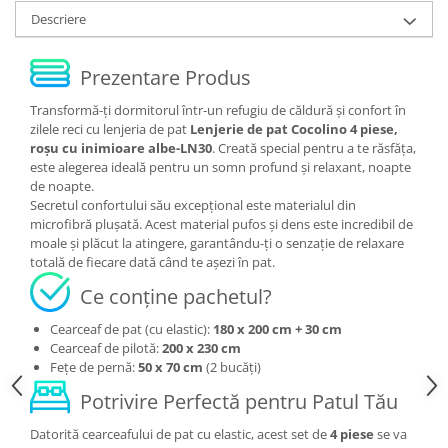
Descriere
Prezentare Produs
Transformă-ți dormitorul într-un refugiu de căldură și confort în
zilele reci cu lenjeria de pat
Lenjerie de pat Cocolino 4 piese,
roșu cu inimioare albe-LN30
. Creată special pentru a te răsfăța,
este alegerea ideală pentru un somn profund și relaxant, noapte
de noapte.
Secretul confortului său excepțional este materialul din
microfibră plușată. Acest material pufos și dens este incredibil de
moale și plăcut la atingere, garantându-ți o senzație de relaxare
totală de fiecare dată când te așezi în pat.
Ce conține pachetul?
Cearceaf de pat (cu elastic):
180 x 200 cm + 30 cm
Cearceaf de pilotă:
200 x 230 cm
Fețe de pernă:
50 x 70 cm
(2 bucăți)
Potrivire Perfectă pentru Patul Tău
Datorită cearceafului de pat cu elastic, acest set de
4 piese
se va