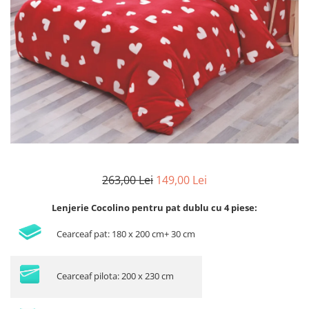
Lenjerii Bumbac Satinat
Lenjerii Creponate
Lenjerii de finet Iprimate Digital
Lenjerii de pat Bumbac 100%
Lenjerii de pat Finet + 2 Draperii
Lenjerii de pat Saten 4 piese cu
elastic
263,00 Lei
149,00 Lei
Lenjerie Cocolino pentru pat dublu cu 4 piese:
Cearceaf pat: 180 x 200 cm+ 30 cm
Cearceaf pilota: 200 x 230 cm