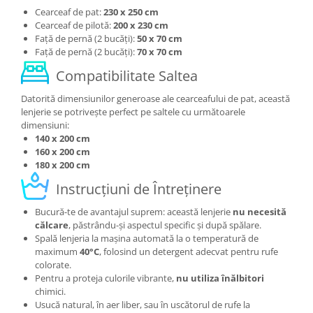
Cearceaf de pat:
230 x 250 cm
Cearceaf de pilotă:
200 x 230 cm
Față de pernă (2 bucăți):
50 x 70 cm
Față de pernă (2 bucăți):
70 x 70 cm
Compatibilitate Saltea
Datorită dimensiunilor generoase ale cearceafului de pat, această
lenjerie se potrivește perfect pe saltele cu următoarele
dimensiuni:
140 x 200 cm
160 x 200 cm
180 x 200 cm
Instrucțiuni de Întreținere
Bucură-te de avantajul suprem: această lenjerie
nu necesită
călcare
, păstrându-și aspectul specific și după spălare.
Spală lenjeria la mașina automată la o temperatură de
maximum
40°C
, folosind un detergent adecvat pentru rufe
colorate.
Pentru a proteja culorile vibrante,
nu utiliza înălbitori
chimici.
Usucă natural, în aer liber, sau în uscătorul de rufe la