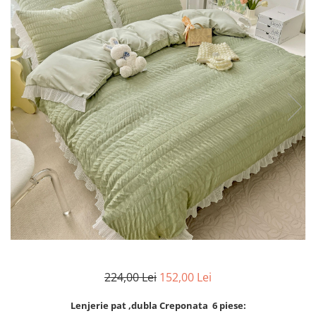
Lenjerii Bumbac Satinat
Lenjerii Creponate
Lenjerii de finet Iprimate Digital
Lenjerii de pat Bumbac 100%
Lenjerii de pat Finet + 2 Draperii
Lenjerii de pat Saten 4 piese cu
elastic
224,00 Lei
152,00 Lei
Lenjerie pat ,dubla Creponata 6 piese: