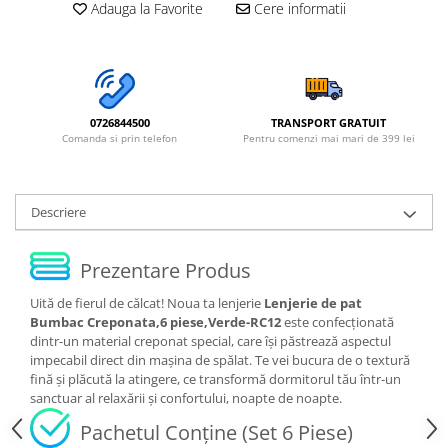
Adauga la Favorite
Cere informatii
0726844500
TRANSPORT GRATUIT
Comanda si prin telefon
Pentru comenzi mai mari de 399 lei
Descriere
Prezentare Produs
Uită de fierul de călcat! Noua ta lenjerie
Lenjerie de pat
Bumbac Creponata,6 piese,Verde-RC12
este confecționată
dintr-un material creponat special, care își păstrează aspectul
impecabil direct din mașina de spălat. Te vei bucura de o textură
fină și plăcută la atingere, ce transformă dormitorul tău într-un
sanctuar al relaxării și confortului, noapte de noapte.
Pachetul Conține (Set 6 Piese)