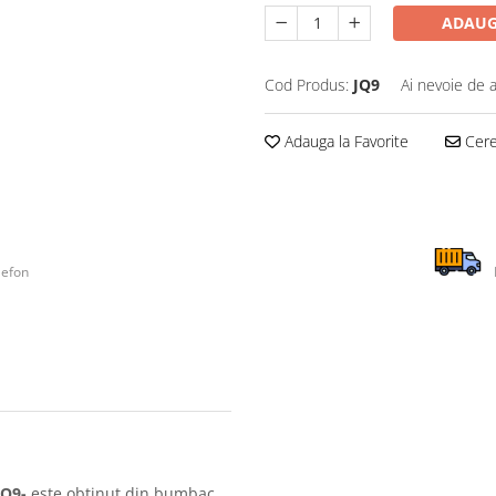
ADAUG
Cod Produs:
JQ9
Ai nevoie de a
Adauga la Favorite
Cere 
lefon
-JQ9-
este obtinut din bumbac