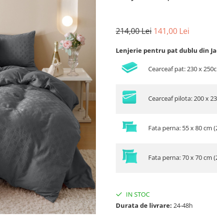
214,00 Lei
141,00 Lei
Lenjerie pentru pat dublu din J
Cearceaf pat: 230 x 250
Cearceaf pilota: 200 x 2
Fata perna: 55 x 80 cm (
Fata perna: 70 x 70 cm (
IN STOC
Durata de livrare:
24-48h