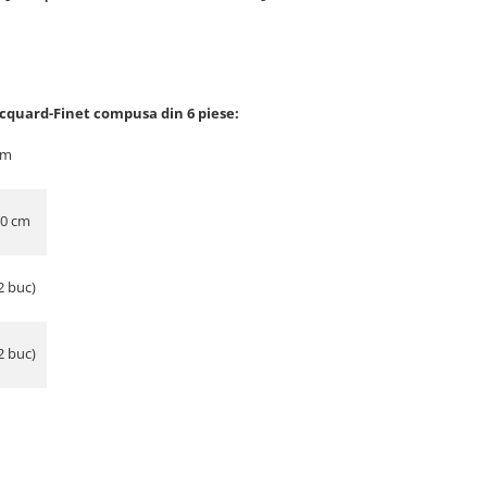
acquard-Finet compusa din 6 piese:
cm
30 cm
2 buc)
2 buc)