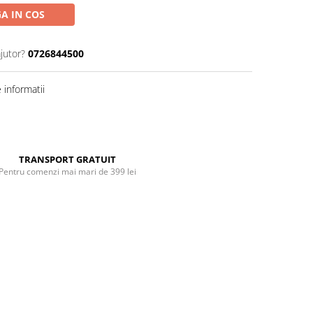
A IN COS
jutor?
0726844500
informatii
Distribuie
pe
Facebook
TRANSPORT GRATUIT
Pentru comenzi mai mari de 399 lei