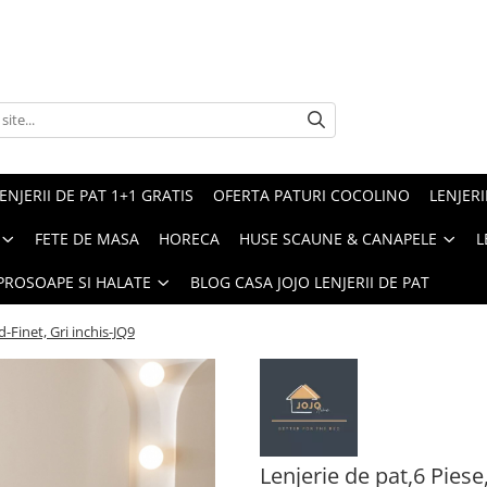
ENJERII DE PAT 1+1 GRATIS
OFERTA PATURI COCOLINO
LENJERI
FETE DE MASA
HORECA
HUSE SCAUNE & CANAPELE
L
PROSOAPE SI HALATE
BLOG CASA JOJO LENJERII DE PAT
d-Finet, Gri inchis-JQ9
Lenjerie de pat,6 Piese