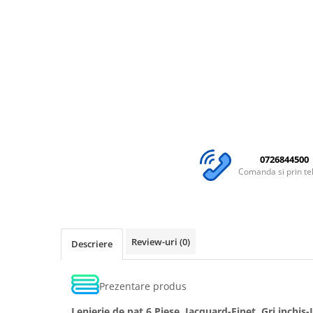
0726844500
Comanda si prin te
Review-uri
(0)
Descriere
Prezentare produs
Lenjerie de pat,6 Piese, Jacquard-Finet, Gri inchis