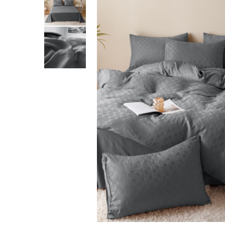
Lenjerii Bumbac Satinat
Lenjerii Creponate
Lenjerii de finet Iprimate Digital
Lenjerii de pat Bumbac 100%
Lenjerii de pat Finet + 2 Draperii
Lenjerii de pat Saten 4 piese cu
elastic