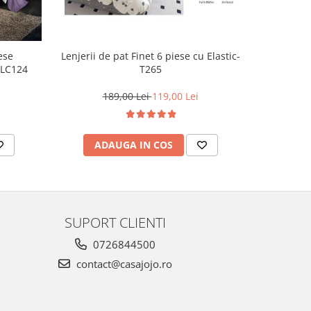
ese
Lenjerie d
Lenjerii de pat Finet 6 piese cu Elastic-
-LC124
cu 
T265
1
189,00 Lei
119,00 Lei
AD
ADAUGA IN COS
SUPORT CLIENTI
0726844500
contact@casajojo.ro