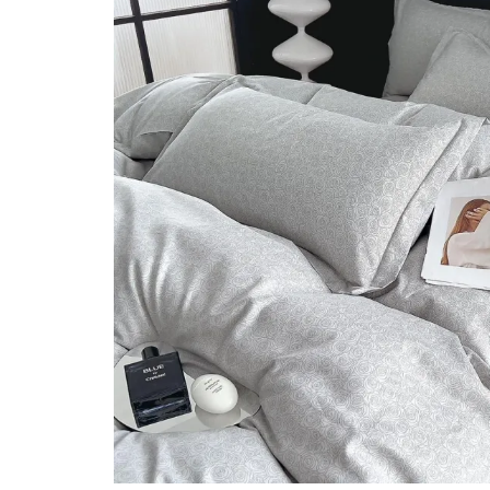
Lenjerii Bumbac Satinat
Lenjerii Creponate
Lenjerii de finet Iprimate Digital
Lenjerii de pat Bumbac 100%
Lenjerii de pat Finet + 2 Draperii
Lenjerii de pat Saten 4 piese cu
elastic