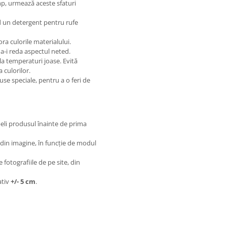
mp, urmează aceste sfaturi
nd un detergent pentru rufe
ora culorile materialului.
a-i reda aspectul neted.
 la temperaturi joase. Evită
 culorilor.
huse speciale, pentru a o feri de
eli produsul înainte de prima
 din imagine, în funcție de modul
fotografiile de pe site, din
ativ
+/- 5 cm
.