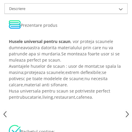
Descriere
Prezentare produs
Husele universal pentru scaun
, vor proteja scaunele
dumneavoastra datorita materialului prin care nu va
patrunde apa si murdaria.
Se monteaza foarte usor si se
muleaza perfect pe scaun.
Avantajele huselor de scaun : usor de montat;se spala la
masina;protejeaza scaunele;extrem deflexibile;se
potivesc pe toate modelele de scaune;nu necesita
calcare,material anti sifonare.
Husa universala pentru scaun se potriveste perfect
pentru
bucatarie,living,restaurant,cafenea.
Pachetul contine: