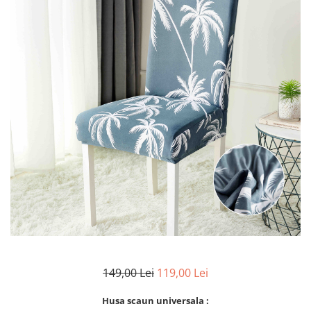
Lenjerii Bumbac Satinat
Lenjerii Creponate
Lenjerii de finet Iprimate Digital
Lenjerii de pat Bumbac 100%
Lenjerii de pat Finet + 2 Draperii
Lenjerii de pat Saten 4 piese cu
elastic
149,00 Lei
119,00 Lei
Husa scaun universala :