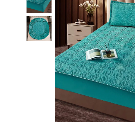
Lenjerii Bumbac Satinat
Lenjerii Creponate
Lenjerii de finet Iprimate Digital
Lenjerii de pat Bumbac 100%
Lenjerii de pat Finet + 2 Draperii
Lenjerii de pat Saten 4 piese cu
elastic