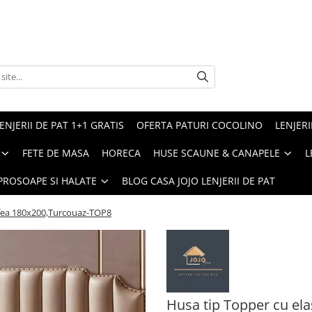
ENJERII DE PAT 1+1 GRATIS
OFERTA PATURI COCOLINO
LENJERI
FETE DE MASA
HORECA
HUSE SCAUNE & CANAPELE
L
PROSOAPE SI HALATE
BLOG CASA JOJO LENJERII DE PAT
tifea 180x200,Turcouaz-TOP8
Husa tip Topper cu ela