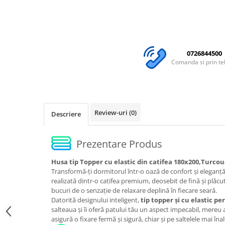
0726844500
Comanda si prin te
Review-uri
(0)
Descriere
Prezentare Produs
Husa tip Topper cu elastic din catifea 180x200,Turco
Transformă-ți dormitorul într-o oază de confort și eleganț
realizată dintr-o catifea premium, deosebit de fină și plăcut
bucuri de o senzație de relaxare deplină în fiecare seară.
Datorită designului inteligent,
tip topper și cu elastic pe
salteaua și îi oferă patului tău un aspect impecabil, mereu 
asigură o fixare fermă și sigură, chiar și pe saltelele mai înal