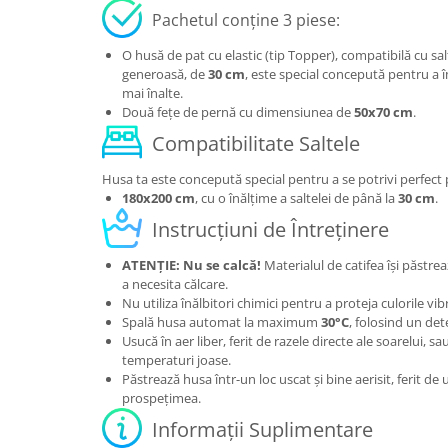
Pachetul conține 3 piese:
O husă de pat cu elastic (tip Topper), compatibilă cu sa
generoasă, de
30 cm
, este special concepută pentru a î
mai înalte.
Două fețe de pernă cu dimensiunea de
50x70 cm
.
Compatibilitate Saltele
Husa ta este concepută special pentru a se potrivi perfect
180x200 cm
, cu o înălțime a saltelei de până la
30 cm
.
Instrucțiuni de Întreținere
ATENȚIE: Nu se calcă!
Materialul de catifea își păstre
a necesita călcare.
Nu utiliza înălbitori chimici pentru a proteja culorile vib
Spală husa automat la maximum
30°C
, folosind un det
Usucă în aer liber, ferit de razele directe ale soarelui, s
temperaturi joase.
Păstrează husa într-un loc uscat și bine aerisit, ferit d
prospețimea.
Informații Suplimentare