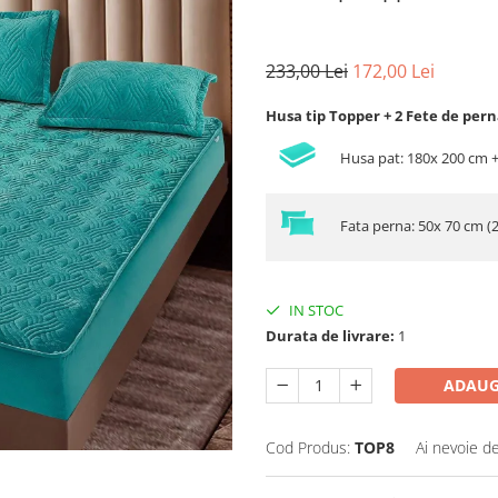
233,00 Lei
172,00 Lei
Husa tip Topper + 2 Fete de pern
Husa pat: 180x 200 cm 
Fata perna: 50x 70 cm (
IN STOC
Durata de livrare:
1
ADAUG
Cod Produs:
TOP8
Ai nevoie de