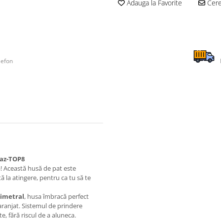
Adauga la Favorite
Cere 
lefon
uaz-TOP8
ă! Această husă de pat este
ă la atingere, pentru ca tu să te
rimetral
, husa îmbracă perfect
aranjat. Sistemul de prindere
te, fără riscul de a aluneca.