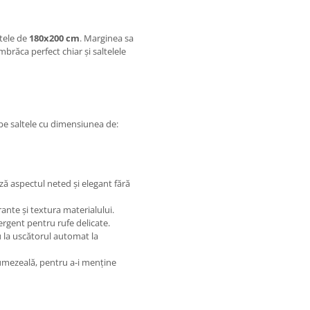
ltele de
180x200 cm
. Marginea sa
mbrăca perfect chiar și saltelele
 pe saltele cu dimensiunea de:
ază aspectul neted și elegant fără
rante și textura materialului.
ergent pentru rufe delicate.
au la uscătorul automat la
e umezeală, pentru a-i menține