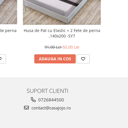
Husa de Pat cu
Husa de Pat cu Elastic + 2 Fete de perna
,140x200 -SY7
91,00 Lei
50,00 Lei
AD
ADAUGA IN COS
SUPORT CLIENTI
0726844500
contact@casajojo.ro