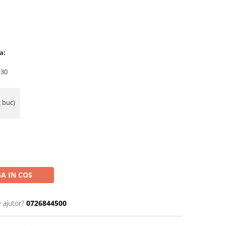
a:
+30
2 buc)
A IN COS
 ajutor?
0726844500