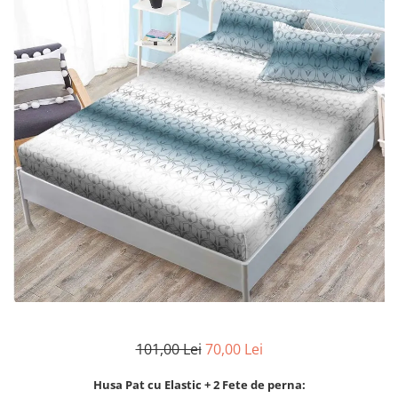
Lenjerii Bumbac Satinat
Lenjerii Creponate
Lenjerii de finet Iprimate Digital
Lenjerii de pat Bumbac 100%
Lenjerii de pat Finet + 2 Draperii
Lenjerii de pat Saten 4 piese cu
elastic
101,00 Lei
70,00 Lei
Husa Pat cu Elastic + 2 Fete de perna: