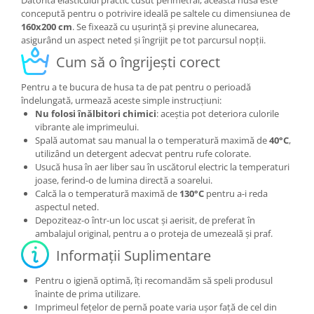
Datorită elasticului practic cusut perimetral, această husă este
concepută pentru o potrivire ideală pe saltele cu dimensiunea de
160x200 cm
. Se fixează cu ușurință și previne alunecarea,
asigurând un aspect neted și îngrijit pe tot parcursul nopții.
Cum să o îngrijești corect
Pentru a te bucura de husa ta de pat pentru o perioadă
îndelungată, urmează aceste simple instrucțiuni:
Nu folosi înălbitori chimici
: aceștia pot deteriora culorile
vibrante ale imprimeului.
Spală automat sau manual la o temperatură maximă de
40°C
,
utilizând un detergent adecvat pentru rufe colorate.
Usucă husa în aer liber sau în uscătorul electric la temperaturi
joase, ferind-o de lumina directă a soarelui.
Calcă la o temperatură maximă de
130°C
pentru a-i reda
aspectul neted.
Depoziteaz-o într-un loc uscat și aerisit, de preferat în
ambalajul original, pentru a o proteja de umezeală și praf.
Informații Suplimentare
Pentru o igienă optimă, îți recomandăm să speli produsul
înainte de prima utilizare.
Imprimeul fețelor de pernă poate varia ușor față de cel din