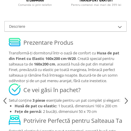
0726844500
TRANSPORT GRATUIT
Comanda si prin telefon
Pentru comenzi mai mari de 399 lei
Descriere
Prezentare Produs
Transformă-ți dormitorul într-o oază de confort cu
Husa de pat
din Finet cu Elastic 160x200 cm-W20
. Creată special pentru
salteaua ta de
160x200 cm
, această husă de pat din material
Finet, prevăzută cu elastic pe toată marginea, îmbracă perfect
salteaua și rămâne fixă întreaga noapte. Bucură-te de un somn
odihnitor și de un pat mereu aranjat, fără cute inestetice.
Ce vei găsi în pachet?
Setul conține
3 piese
esențiale pentru un pat complet și elegant:
Husă de pat cu elastic:
1 bucată, dimensiuni 160 x 200 cm
Fețe de pernă:
2 bucăți, dimensiuni 50 x 70 cm
Potrivire Perfectă pentru Salteaua Ta