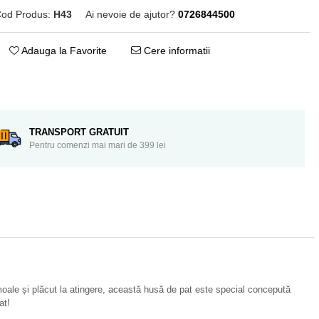
od Produs:
H43
Ai nevoie de ajutor?
0726844500
Adauga la Favorite
Cere informatii
Distribuie
pe
Facebook
TRANSPORT GRATUIT
Pentru comenzi mai mari de 399 lei
 moale și plăcut la atingere, această husă de pat este special concepută
at!