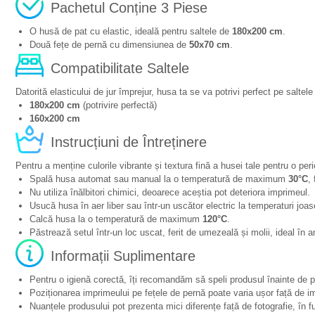
Pachetul Conține 3 Piese
O husă de pat cu elastic, ideală pentru saltele de
180x200 cm
.
Două fețe de pernă cu dimensiunea de
50x70 cm
.
Compatibilitate Saltele
Datorită elasticului de jur împrejur, husa ta se va potrivi perfect pe salte
180x200 cm
(potrivire perfectă)
160x200 cm
Instrucțiuni de Întreținere
Pentru a menține culorile vibrante și textura fină a husei tale pentru o pe
Spală husa automat sau manual la o temperatură de maximum
30°C
,
Nu utiliza înălbitori chimici, deoarece aceștia pot deteriora imprimeul.
Usucă husa în aer liber sau într-un uscător electric la temperaturi joas
Calcă husa la o temperatură de maximum
120°C
.
Păstrează setul într-un loc uscat, ferit de umezeală și molii, ideal în 
Informații Suplimentare
Pentru o igienă corectă, îți recomandăm să speli produsul înainte de pr
Poziționarea imprimeului pe fețele de pernă poate varia ușor față de im
Nuanțele produsului pot prezenta mici diferențe față de fotografie, în f