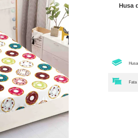
Husa d
Husa
Fata