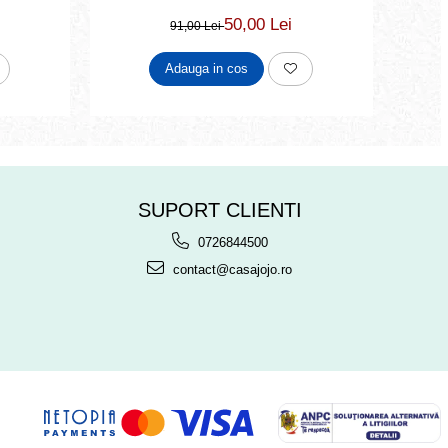
50,00 Lei
91,00 Lei
Adauga in cos
SUPORT CLIENTI
0726844500
contact@casajojo.ro