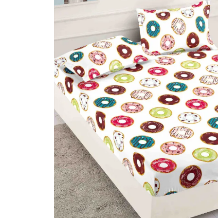
Lenjerii Bumbac Satinat
Lenjerii Creponate
Lenjerii de finet Iprimate Digital
Lenjerii de pat Bumbac 100%
Lenjerii de pat Finet + 2 Draperii
Lenjerii de pat Saten 4 piese cu
elastic