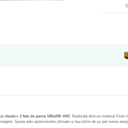
C
cu elastic+ 2 fete de perna 180x200 -H43
. Realizată dintr-un material Finet
 margine. Spune adio așternuturilor șifonate și bucură-te de un pat mereu aranj