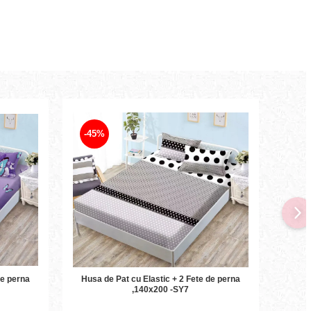
-45%
-45
Husa d
Husa de Pat cu Elastic + 2 Fete de perna
,140x200 -SY7