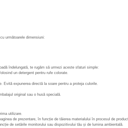
le cu următoarele dimensiuni:
rioadă îndelungată, te rugăm să urmezi aceste sfaturi simple:
 folosind un detergent pentru rufe colorate.
e. Evită expunerea directă la soare pentru a proteja culorile.
ambalajul original sau o husă specială.
ima utilizare.
aginea de prezentare, în funcție de tăierea materialului în procesul de producț
uncție de setările monitorului sau dispozitivului tău și de lumina ambientală.