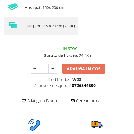
Husa pat: 160x 200 cm
Fata perna: 50x70 cm (2 buc)
IN STOC
Durata de livrare:
24-48h
ADAUGA IN COS
Cod Produs:
W28
Ai nevoie de ajutor?
0726844500
Adauga la Favorite
Cere informatii