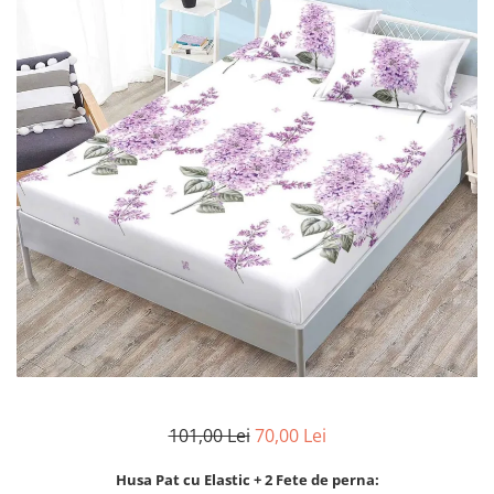
Lenjerii Bumbac Satinat
Lenjerii Creponate
Lenjerii de finet Iprimate Digital
Lenjerii de pat Bumbac 100%
Lenjerii de pat Finet + 2 Draperii
Lenjerii de pat Saten 4 piese cu
elastic
101,00 Lei
70,00 Lei
Husa Pat cu Elastic + 2 Fete de perna: