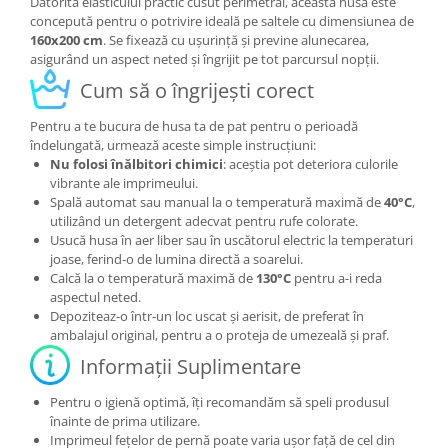
Datorită elasticului practic cusut perimetral, această husă este
concepută pentru o potrivire ideală pe saltele cu dimensiunea de
160x200 cm
. Se fixează cu ușurință și previne alunecarea,
asigurând un aspect neted și îngrijit pe tot parcursul nopții.
Cum să o îngrijești corect
Pentru a te bucura de husa ta de pat pentru o perioadă
îndelungată, urmează aceste simple instrucțiuni:
Nu folosi înălbitori chimici
: aceștia pot deteriora culorile
vibrante ale imprimeului.
Spală automat sau manual la o temperatură maximă de
40°C
,
utilizând un detergent adecvat pentru rufe colorate.
Usucă husa în aer liber sau în uscătorul electric la temperaturi
joase, ferind-o de lumina directă a soarelui.
Calcă la o temperatură maximă de
130°C
pentru a-i reda
aspectul neted.
Depoziteaz-o într-un loc uscat și aerisit, de preferat în
ambalajul original, pentru a o proteja de umezeală și praf.
Informații Suplimentare
Pentru o igienă optimă, îți recomandăm să speli produsul
înainte de prima utilizare.
Imprimeul fețelor de pernă poate varia ușor față de cel din