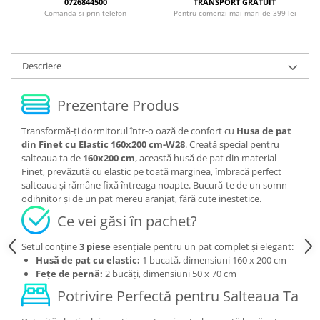
0726844500
TRANSPORT GRATUIT
Comanda si prin telefon
Pentru comenzi mai mari de 399 lei
Descriere
Prezentare Produs
Transformă-ți dormitorul într-o oază de confort cu
Husa de pat
din Finet cu Elastic 160x200 cm-W28
. Creată special pentru
salteaua ta de
160x200 cm
, această husă de pat din material
Finet, prevăzută cu elastic pe toată marginea, îmbracă perfect
salteaua și rămâne fixă întreaga noapte. Bucură-te de un somn
odihnitor și de un pat mereu aranjat, fără cute inestetice.
Ce vei găsi în pachet?
Setul conține
3 piese
esențiale pentru un pat complet și elegant:
Husă de pat cu elastic:
1 bucată, dimensiuni 160 x 200 cm
Fețe de pernă:
2 bucăți, dimensiuni 50 x 70 cm
Potrivire Perfectă pentru Salteaua Ta