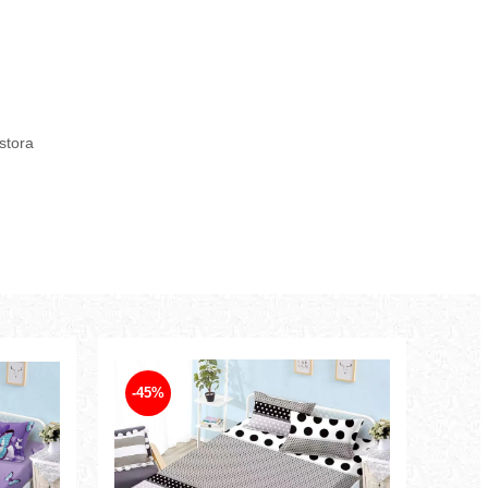
estora
-45%