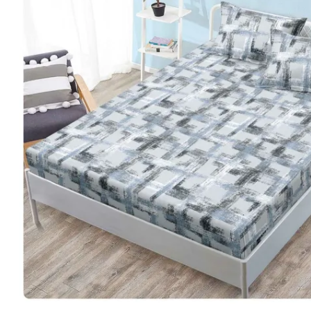
Lenjerii Bumbac Satinat
Lenjerii Creponate
Lenjerii de finet Iprimate Digital
Lenjerii de pat Bumbac 100%
Lenjerii de pat Finet + 2 Draperii
Lenjerii de pat Saten 4 piese cu
elastic