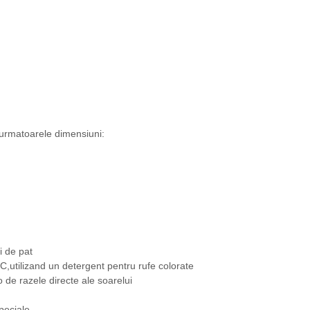
 urmatoarele dimensiuni:
i de pat
,utilizand un detergent pentru rufe colorate
-o de razele directe ale soarelui
peciale