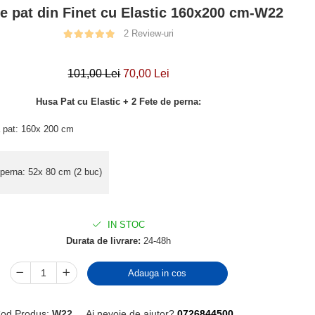
e pat din Finet cu Elastic 160x200 cm-W22
2 Review-uri
101,00 Lei
70,00 Lei
Husa Pat cu Elastic + 2 Fete de perna:
 pat: 160x 200 cm
 perna: 52x 80 cm (2 buc)
IN STOC
Durata de livrare:
24-48h
Adauga in cos
od Produs:
W22
Ai nevoie de ajutor?
0726844500