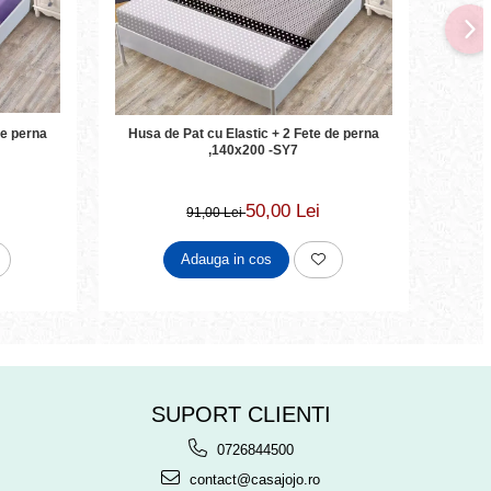
-45
Husa d
Husa de Pat cu Elastic + 2 Fete de perna
,140x200 -SY7
50,00 Lei
91,00 Lei
Adauga in cos
SUPORT CLIENTI
0726844500
contact@casajojo.ro