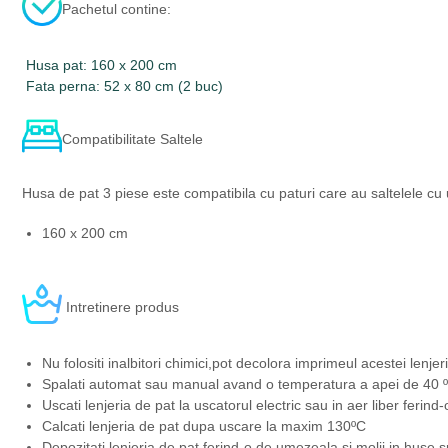
Pachetul contine:
Husa pat: 160 x 200 cm
Fata perna: 52 x 80 cm (2 buc)
Compatibilitate Saltele
Husa de pat 3 piese este compatibila cu paturi care au saltelele cu
160 x 200 cm
Intretinere produs
Nu folositi inalbitori chimici,pot decolora imprimeul acestei lenjeri
Spalati automat sau manual avand o temperatura a apei de 40 ºC
Uscati lenjeria de pat la uscatorul electric sau in aer liber ferind
Calcati lenjeria de pat dupa uscare la maxim 130ºC
Depozitati lenjeria de pat ferind-o de umezeala si molii,in huse s