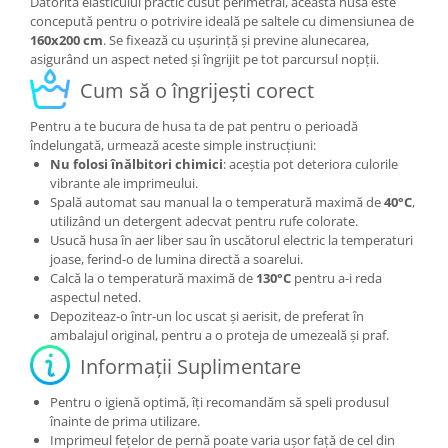
Datorită elasticului practic cusut perimetral, această husă este
concepută pentru o potrivire ideală pe saltele cu dimensiunea de
160x200 cm
. Se fixează cu ușurință și previne alunecarea,
asigurând un aspect neted și îngrijit pe tot parcursul nopții.
Cum să o îngrijești corect
Pentru a te bucura de husa ta de pat pentru o perioadă
îndelungată, urmează aceste simple instrucțiuni:
Nu folosi înălbitori chimici
: aceștia pot deteriora culorile
vibrante ale imprimeului.
Spală automat sau manual la o temperatură maximă de
40°C
,
utilizând un detergent adecvat pentru rufe colorate.
Usucă husa în aer liber sau în uscătorul electric la temperaturi
joase, ferind-o de lumina directă a soarelui.
Calcă la o temperatură maximă de
130°C
pentru a-i reda
aspectul neted.
Depoziteaz-o într-un loc uscat și aerisit, de preferat în
ambalajul original, pentru a o proteja de umezeală și praf.
Informații Suplimentare
Pentru o igienă optimă, îți recomandăm să speli produsul
înainte de prima utilizare.
Imprimeul fețelor de pernă poate varia ușor față de cel din