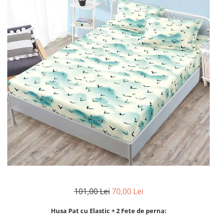
Lenjerii Bumbac Satinat
Lenjerii Creponate
Lenjerii de finet Iprimate Digital
Lenjerii de pat Bumbac 100%
Lenjerii de pat Finet + 2 Draperii
Lenjerii de pat Saten 4 piese cu
elastic
101,00 Lei
70,00 Lei
Husa Pat cu Elastic + 2 Fete de perna: