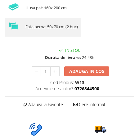
Husa pat: 160x 200 cm
Fata perna: 50x70 cm (2 buc)
IN STOC
Durata de livrare:
24-48h
ADAUGA IN COS
Cod Produs:
W13
Ai nevoie de ajutor?
0726844500
Adauga la Favorite
Cere informatii