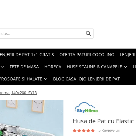
ENJERII DE PAT 1+1 GRATIS
OFERTA PATURI COCOLINO
LENJERI
FETE DE MASA
HORECA
HUSE SCAUNE & CANAPELE
L
PROSOAPE SI HALATE
BLOG CASA JOJO LENJERII DE PAT
 perna ,140x200 -SY13
Husa de Pat cu Elastic
5 Review-uri