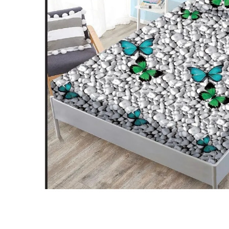
Lenjerii Bumbac Satinat
Lenjerii Creponate
Lenjerii de finet Iprimate Digital
Lenjerii de pat Bumbac 100%
Lenjerii de pat Finet + 2 Draperii
Lenjerii de pat Saten 4 piese cu
elastic
Distribuie
pe
Facebook