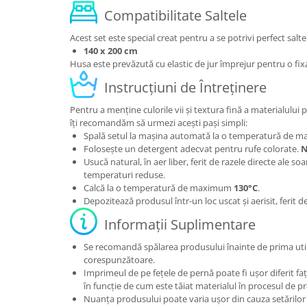
Compatibilitate Saltele
Acest set este special creat pentru a se potrivi perfect sal
140 x 200 cm
Husa este prevăzută cu elastic de jur împrejur pentru o fixa
Instrucțiuni de Întreținere
Pentru a menține culorile vii și textura fină a materialului
îți recomandăm să urmezi acești pași simpli:
Spală setul la mașina automată la o temperatură de
Folosește un detergent adecvat pentru rufe colorate.
N
Usucă natural, în aer liber, ferit de razele directe ale so
temperaturi reduse.
Calcă la o temperatură de maximum
130°C
.
Depozitează produsul într-un loc uscat și aerisit, ferit 
Informații Suplimentare
Se recomandă spălarea produsului înainte de prima util
corespunzătoare.
Imprimeul de pe fețele de pernă poate fi ușor diferit fa
în funcție de cum este tăiat materialul în procesul de p
Nuanța produsului poate varia ușor din cauza setărilor