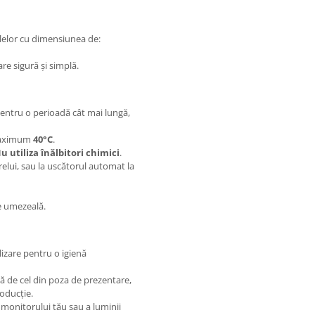
telelor cu dimensiunea de:
re sigură și simplă.
 pentru o perioadă cât mai lungă,
 maximum
40°C
.
u utiliza înălbitori chimici
.
arelui, sau la uscătorul automat la
de umezeală.
izare pentru o igienă
ță de cel din poza de prezentare,
roducție.
 monitorului tău sau a luminii