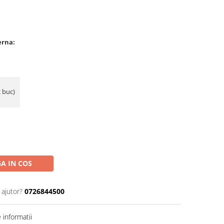
erna:
2 buc)
A IN COS
 ajutor?
0726844500
informatii