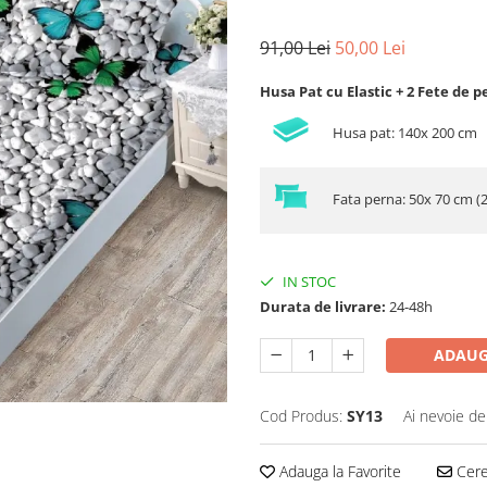
91,00 Lei
50,00 Lei
Husa Pat cu Elastic + 2 Fete de p
Husa pat: 140x 200 cm
Fata perna: 50x 70 cm (
IN STOC
Durata de livrare:
24-48h
ADAUG
Cod Produs:
SY13
Ai nevoie de
Adauga la Favorite
Cere 