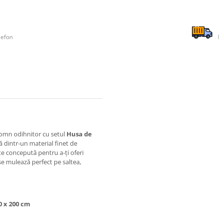
lefon
somn odihnitor cu setul
Husa de
tă dintr-un material finet de
ste concepută pentru a-ți oferi
se mulează perfect pe saltea,
0 x 200 cm