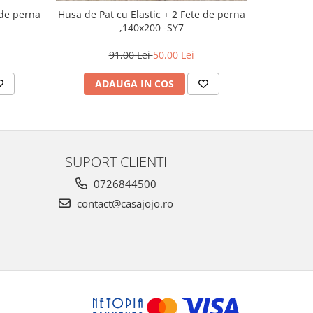
Husa de pa
Husa de Pat cu Elastic + 2 Fete de perna
de
,140x200 -SY7
91,00 Lei
50,00 Lei
AD
ADAUGA IN COS
SUPORT CLIENTI
0726844500
contact@casajojo.ro