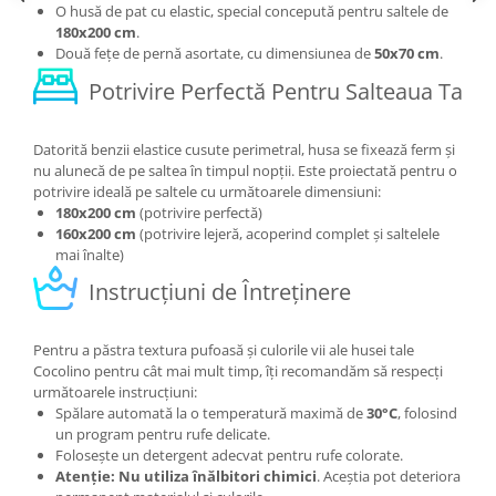
O husă de pat cu elastic, special concepută pentru saltele de
180x200 cm
.
Două fețe de pernă asortate, cu dimensiunea de
50x70 cm
.
Potrivire Perfectă Pentru Salteaua Ta
Datorită benzii elastice cusute perimetral, husa se fixează ferm și
nu alunecă de pe saltea în timpul nopții. Este proiectată pentru o
potrivire ideală pe saltele cu următoarele dimensiuni:
180x200 cm
(potrivire perfectă)
160x200 cm
(potrivire lejeră, acoperind complet și saltelele
mai înalte)
Instrucțiuni de Întreținere
Pentru a păstra textura pufoasă și culorile vii ale husei tale
Cocolino pentru cât mai mult timp, îți recomandăm să respecți
următoarele instrucțiuni:
Spălare automată la o temperatură maximă de
30°C
, folosind
un program pentru rufe delicate.
Folosește un detergent adecvat pentru rufe colorate.
Atenție: Nu utiliza înălbitori chimici
. Aceștia pot deteriora