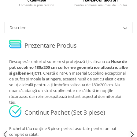
0726844500
TRANSPORT GRATUIT
Comanda si prin telefon
Pentru comenzi mai mari de 399 lei
Descriere
Prezentare Produs
Descoperă confortul suprem și protejează-ți salteaua cu
Huse de
pat cocolino 180x200 cm cu forme geometrice albastre, albe
și galbene-HJC11
. Creată dintr-un material Cocolino excepțional
de pufos și moale la atingere, această husă de pat cu elastic este
soluția ideală pentru a-ți îmbrăca salteaua de 180x200 cm. Nu
doar că adaugă un strat suplimentar de căldură în nopțile
răcoroase, dar reîmprospătează instant aspectul dormitorului
tău.
Conținut Pachet (Set 3 piese)
Pachetul tău conține 3 piese perfect asortate pentru un pat
complet și stilat: