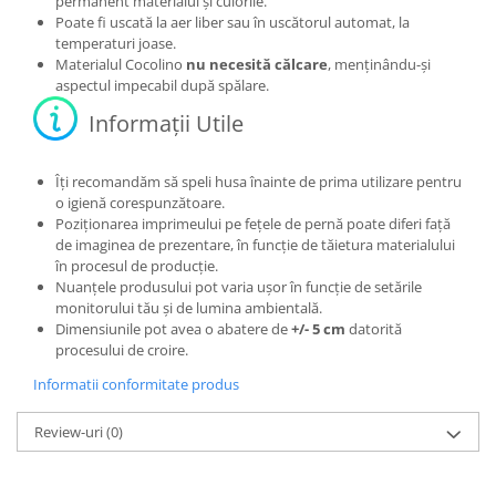
permanent materialul și culorile.
Poate fi uscată la aer liber sau în uscătorul automat, la
temperaturi joase.
Materialul Cocolino
nu necesită călcare
, menținându-și
aspectul impecabil după spălare.
Informații Utile
Îți recomandăm să speli husa înainte de prima utilizare pentru
o igienă corespunzătoare.
Poziționarea imprimeului pe fețele de pernă poate diferi față
de imaginea de prezentare, în funcție de tăietura materialului
în procesul de producție.
Nuanțele produsului pot varia ușor în funcție de setările
monitorului tău și de lumina ambientală.
Dimensiunile pot avea o abatere de
+/- 5 cm
datorită
procesului de croire.
Informatii conformitate produs
Review-uri
(0)