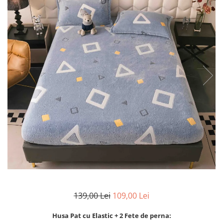
Lenjerii Bumbac Satinat
Lenjerii Creponate
Lenjerii de finet Iprimate Digital
Lenjerii de pat Bumbac 100%
Lenjerii de pat Finet + 2 Draperii
Lenjerii de pat Saten 4 piese cu
elastic
139,00 Lei
109,00 Lei
Husa Pat cu Elastic + 2 Fete de perna: