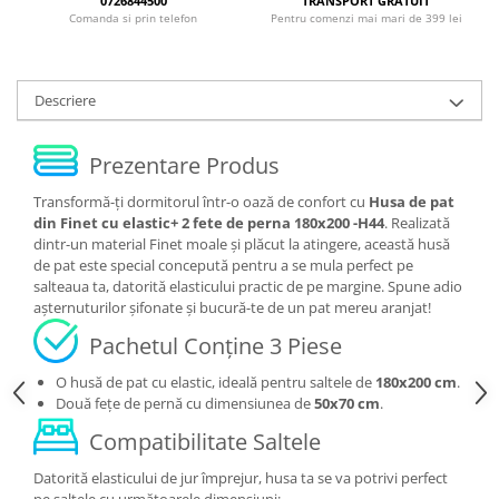
0726844500
TRANSPORT GRATUIT
Comanda si prin telefon
Pentru comenzi mai mari de 399 lei
Descriere
Prezentare Produs
Transformă-ți dormitorul într-o oază de confort cu
Husa de pat
din Finet cu elastic+ 2 fete de perna 180x200 -H44
. Realizată
dintr-un material Finet moale și plăcut la atingere, această husă
de pat este special concepută pentru a se mula perfect pe
salteaua ta, datorită elasticului practic de pe margine. Spune adio
așternuturilor șifonate și bucură-te de un pat mereu aranjat!
Pachetul Conține 3 Piese
O husă de pat cu elastic, ideală pentru saltele de
180x200 cm
.
Două fețe de pernă cu dimensiunea de
50x70 cm
.
Compatibilitate Saltele
Datorită elasticului de jur împrejur, husa ta se va potrivi perfect