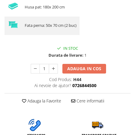
Husa pat: 180x 200 cm
Fata perna: 50x 70 cm (2 buc)
IN STOC
Durata de livrare:
1
ADAUGA IN COS
Cod Produs:
H44
Ai nevoie de ajutor?
0726844500
Adauga la Favorite
Cere informatii