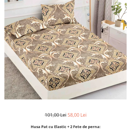
Lenjerii Bumbac Satinat
Lenjerii Creponate
Lenjerii de finet Iprimate Digital
Lenjerii de pat Bumbac 100%
Lenjerii de pat Finet + 2 Draperii
Lenjerii de pat Saten 4 piese cu
elastic
101,00 Lei
58,00 Lei
Husa Pat cu Elastic + 2 Fete de perna: