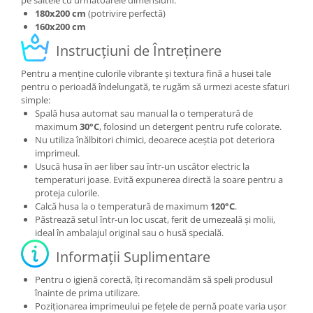
pe saltele cu următoarele dimensiuni:
180x200 cm
(potrivire perfectă)
160x200 cm
Instrucțiuni de Întreținere
Pentru a menține culorile vibrante și textura fină a husei tale
pentru o perioadă îndelungată, te rugăm să urmezi aceste sfaturi
simple:
Spală husa automat sau manual la o temperatură de
maximum
30°C
, folosind un detergent pentru rufe colorate.
Nu utiliza înălbitori chimici, deoarece aceștia pot deteriora
imprimeul.
Usucă husa în aer liber sau într-un uscător electric la
temperaturi joase. Evită expunerea directă la soare pentru a
proteja culorile.
Calcă husa la o temperatură de maximum
120°C
.
Păstrează setul într-un loc uscat, ferit de umezeală și molii,
ideal în ambalajul original sau o husă specială.
Informații Suplimentare
Pentru o igienă corectă, îți recomandăm să speli produsul
înainte de prima utilizare.
Poziționarea imprimeului pe fețele de pernă poate varia ușor