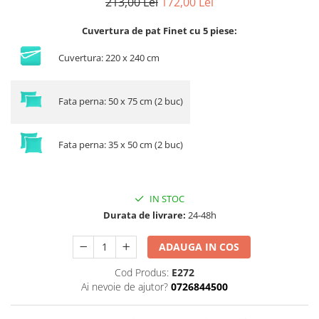
213,00 Lei
172,00 Lei
Cuvertura de pat Finet cu 5 piese:
Cuvertura: 220 x 240 cm
Fata perna: 50 x 75 cm (2 buc)
Fata perna: 35 x 50 cm (2 buc)
IN STOC
Durata de livrare:
24-48h
ADAUGA IN COS
Cod Produs:
E272
Ai nevoie de ajutor?
0726844500