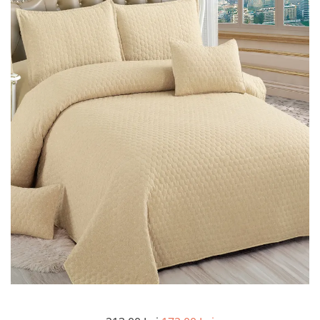
Lenjerii Bumbac Satinat
Lenjerii Creponate
Lenjerii de finet Iprimate Digital
Lenjerii de pat Bumbac 100%
Lenjerii de pat Finet + 2 Draperii
Lenjerii de pat Saten 4 piese cu
elastic