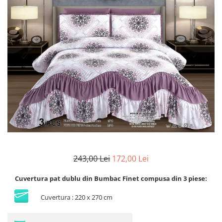
Lenjerii Bumbac Satinat
Lenjerii Creponate
Lenjerii de finet Iprimate Digital
Lenjerii de pat Bumbac 100%
Lenjerii de pat Finet + 2 Draperii
Lenjerii de pat Saten 4 piese cu
elastic
243,00 Lei
172,00 Lei
Cuvertura pat dublu din Bumbac Finet compusa din 3 piese:
Cuvertura : 220 x 270 cm