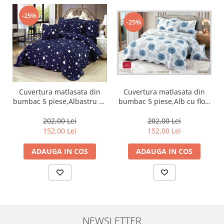
-25%
-25%
Cuvertura matlasata din
Cuvertura matlasata din
bumbac 5 piese,Alb cu flori
bumbac 5 piese,Albastru cu
albastre-ES326
stelute-ES75
202,00 Lei
202,00 Lei
152,00 Lei
152,00 Lei
ADAUGA IN COS
ADAUGA IN COS
NEWSLETTER