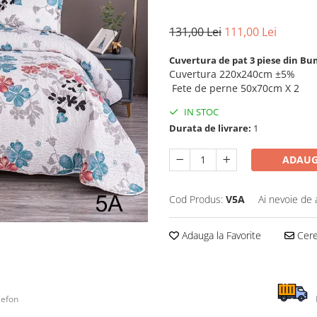
131,00 Lei
111,00 Lei
Cuvertura de pat 3 piese din B
Cuvertura 220x240cm ±5%
Fete de perne 50x70cm X 2
IN STOC
Durata de livrare:
1
ADAUG
Cod Produs:
V5A
Ai nevoie de 
Adauga la Favorite
Cere 
lefon