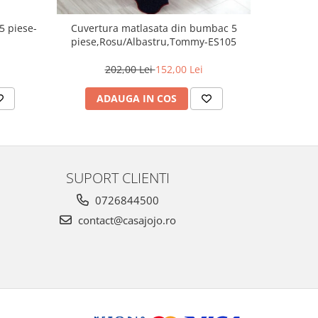
5 piese-
Cuvertura matlasata din bumbac 5
Cuvertu
piese,Rosu/Albastru,Tommy-ES105
202,00 Lei
152,00 Lei
2
ADAUGA IN COS
AD
SUPORT CLIENTI
0726844500
contact@casajojo.ro