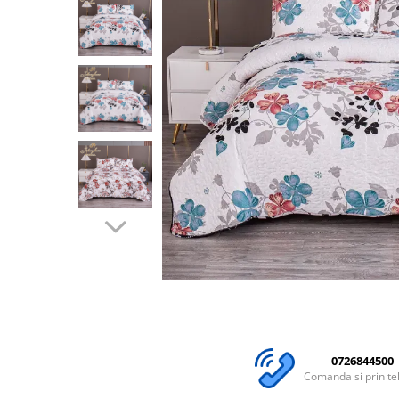
Lenjerii Bumbac Satinat
Lenjerii Creponate
Lenjerii de finet Iprimate Digital
Lenjerii de pat Bumbac 100%
Lenjerii de pat Finet + 2 Draperii
Lenjerii de pat Saten 4 piese cu
elastic
Distribuie
pe
Facebook
0726844500
Comanda si prin te