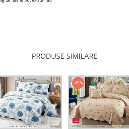
gital, astfel pot exista mici
PRODUSE SIMILARE
-25%