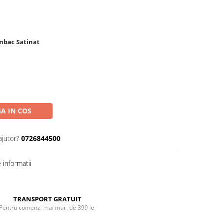
umbac Satinat
A IN COS
ajutor?
0726844500
informatii
TRANSPORT GRATUIT
Pentru comenzi mai mari de 399 lei