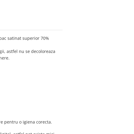
bac satinat superior 70%
ii, astfel nu se decoloreaza
nere.
re pentru o igiena corecta.