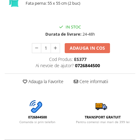
Fata perna: 55 x 55 cm (2 buc)
IN STOC
Durata de livrare:
24-48h
ADAUGA IN COS
Cod Produs:
ES377
Ai nevoie de ajutor?
0726844500
Adauga la Favorite
Cere informatii
0726844500
TRANSPORT GRATUIT
Comanda si prin telefon
Pentru comenzi mai mari de 399 lei