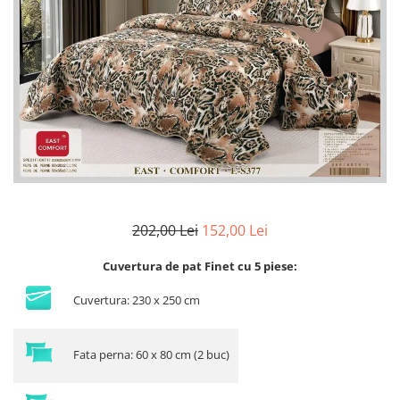
Lenjerii Bumbac Satinat
Lenjerii Creponate
Lenjerii de finet Iprimate Digital
Lenjerii de pat Bumbac 100%
Lenjerii de pat Finet + 2 Draperii
Lenjerii de pat Saten 4 piese cu
elastic
202,00 Lei
152,00 Lei
Cuvertura de pat Finet cu 5 piese:
Cuvertura: 230 x 250 cm
Fata perna: 60 x 80 cm (2 buc)