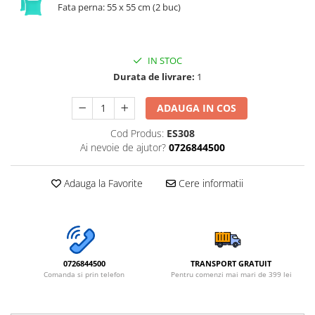
Fata perna: 55 x 55 cm (2 buc)
IN STOC
Durata de livrare:
1
ADAUGA IN COS
Cod Produs:
ES308
Ai nevoie de ajutor?
0726844500
Adauga la Favorite
Cere informatii
0726844500
TRANSPORT GRATUIT
Comanda si prin telefon
Pentru comenzi mai mari de 399 lei