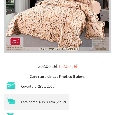
Lenjerii Bumbac Satinat
Lenjerii Creponate
Lenjerii de finet Iprimate Digital
Lenjerii de pat Bumbac 100%
Lenjerii de pat Finet + 2 Draperii
Lenjerii de pat Saten 4 piese cu
elastic
202,00 Lei
152,00 Lei
Cuvertura de pat Finet cu 5 piese:
Cuvertura: 230 x 250 cm
Fata perna: 60 x 80 cm (2 buc)